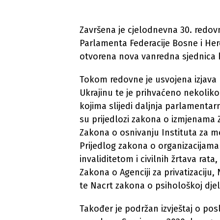
Završena je cjelodnevna 30. redo
Parlamenta Federacije Bosne i He
otvorena nova vanredna sjednica k
Tokom redovne je usvojena izjava 
Ukrajinu te je prihvaćeno nekoliko z
kojima slijedi daljnja parlamenta
su prijedlozi zakona o izmjenama
Zakona o osnivanju Instituta za m
Prijedlog zakona o organizacijama
invaliditetom i civilnih žrtava ra
Zakona o Agenciji za privatizaciju
te Nacrt zakona o psihološkoj djela
Također je podržan izvještaj o p