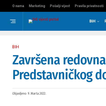
O nama
Marketing
Pošalji vijest
Pravila privatnosti
BiH
BIH
Završena redovna 
Predstavničkog d
Objavljeno
9. Marta 2022.