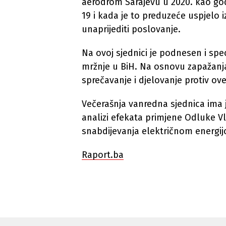
aerodrom Sarajevu u 2020. kao go
19 i kada je to preduzeće uspjelo i
unaprijediti poslovanje.
Na ovoj sjednici je podnesen i sp
mržnje u BiH. Na osnovu zapažanj
sprečavanje i djelovanje protiv ov
Večerašnja vanredna sjednica ima
analizi efekata primjene Odluke Vl
snabdijevanja električnom energi
Raport.ba