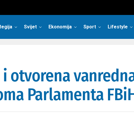
Regija
Svijet
Ekonomija
Sport
Lifestyle
i otvorena vanredna
oma Parlamenta FBi