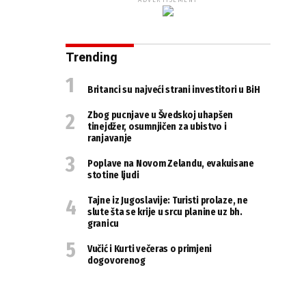
ADVERTISEMENT
Trending
Britanci su najveći strani investitori u BiH
Zbog pucnjave u Švedskoj uhapšen
tinejdžer, osumnjičen za ubistvo i
ranjavanje
Poplave na Novom Zelandu, evakuisane
stotine ljudi
Tajne iz Jugoslavije: Turisti prolaze, ne
slute šta se krije u srcu planine uz bh.
granicu
Vučić i Kurti večeras o primjeni
dogovorenog