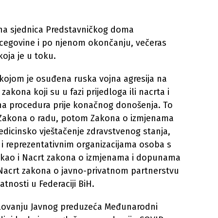
vna sjednica Predstavničkog doma
rcegovine i po njenom okončanju, večeras
oja je u toku.
kojom je osuđena ruska vojna agresija na
akona koji su u fazi prijedloga ili nacrta i
rna procedura prije konačnog donošenja. To
 Zakona o radu, potom Zakona o izmjenama
edicinsko vještačenje zdravstvenog stanja,
 i reprezentativnim organizacijama osoba s
ta, kao i Nacrt zakona o izmjenama i dopunama
, Nacrt zakona o javno-privatnom partnerstvu
tnosti u Federaciji BiH.
oslovanju Javnog preduzeća Međunarodni