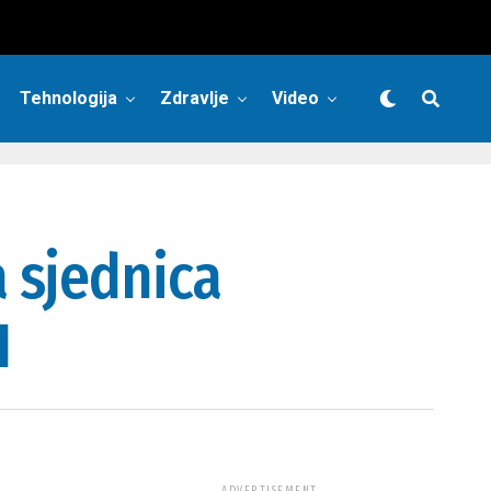
Tehnologija
Zdravlje
Video
 sjednica
H