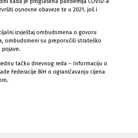
dini kada je proglašena pandemija COVID-a
zvršiti osnovne obaveze te u 2021. još i
ecijalni izvještaj ombudsmena o govoru
a, ombudsmeni su preporučili strateško
e pojave.
 jednu tačku dnevnog reda – Informaciju o
ade Federacije BiH o ograničavanju cijena
jom.