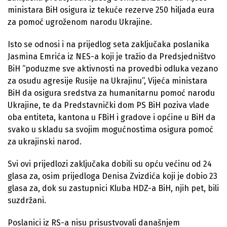
ministara BiH osigura iz tekuće rezerve 250 hiljada eura
za pomoć ugroženom narodu Ukrajine.
Isto se odnosi i na prijedlog seta zaključaka poslanika
Jasmina Emrića iz NES-a koji je tražio da Predsjedništvo
BiH “poduzme sve aktivnosti na provedbi odluka vezano
za osudu agresije Rusije na Ukrajinu”, Vijeća ministara
BiH da osigura sredstva za humanitarnu pomoć narodu
Ukrajine, te da Predstavnički dom PS BiH poziva vlade
oba entiteta, kantona u FBiH i gradove i općine u BiH da
svako u skladu sa svojim mogućnostima osigura pomoć
za ukrajinski narod.
Svi ovi prijedlozi zaključaka dobili su opću većinu od 24
glasa za, osim prijedloga Denisa Zvizdića koji je dobio 23
glasa za, dok su zastupnici Kluba HDZ-a BiH, njih pet, bili
suzdržani.
Poslanici iz RS-a nisu prisustvovali današnjem