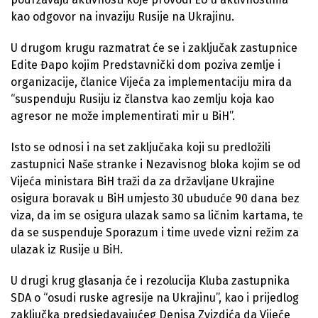
kao odgovor na invaziju Rusije na Ukrajinu.
U drugom krugu razmatrat će se i zaključak zastupnice
Edite Đapo kojim Predstavnički dom poziva zemlje i
organizacije, članice Vijeća za implementaciju mira da
“suspenduju Rusiju iz članstva kao zemlju koja kao
agresor ne može implementirati mir u BiH”.
Isto se odnosi i na set zaključaka koji su predložili
zastupnici Naše stranke i Nezavisnog bloka kojim se od
Vijeća ministara BiH traži da za državljane Ukrajine
osigura boravak u BiH umjesto 30 ubuduće 90 dana bez
viza, da im se osigura ulazak samo sa ličnim kartama, te
da se suspenduje Sporazum i time uvede vizni režim za
ulazak iz Rusije u BiH.
U drugi krug glasanja će i rezolucija Kluba zastupnika
SDA o “osudi ruske agresije na Ukrajinu”, kao i prijedlog
zaključka predsjedavajućeg Denisa Zvizdića da Vijeće