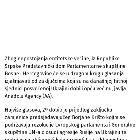
Zbog nepostojanja entitetske većine, iz Republike
Srpske Predstavnički dom Parlamentarne skupštine
Bosne i Hercegovine će se u drugom krugu glasanja
izjašnjavati od zaključcima koji su na današnjoj hitnoj
sjednici posvećenoj Ukrajini dobili opću većinu, javlja
Anadolu Agency (AA).
Najviše glasova, 29 dobio je prijedlog zaključka
zamjenice predsjedavajućeg Borjane Krišto kojim se
podržavaju rezolucije Evropskog parlamenta i Generalne
skupštine UN-a o osudi agresije Rusije na Ukrajinu te
podržavaju aktivnosti koje provodi EU u aktivnostima