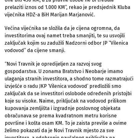
prelaziti iznos od 1.000 KM”, rekao je predsjednik Kluba
vijećnika HDZ-a BiH Marijan Marjanović.
Većina vijećnika se složila da je cijena ogromna, da
investitorima ovaj namet treba smanjiti, te su usvojili
zaključak kojim su zadužili Nadzorni odbor JP “Vilenica
vodovod” da cijene smanji.
“Novi Travnik je opredijeljen za razvoj svog
gospodarstva. U zonama Bratstvo i Neobarje imamo
ulaganja stranih investitora, a shodno tome razmatrajući
izvješće o radu JKP ‘Vilenica vodovod’ predložili smo
zaključak da se investitori oslobode određenih pristojbi
koje su visoke. Naime, priključak na vodovod prilikom
kupovanja zemljišta i izgradnje poslovnog objekata
obračunava se prema kvadratnom metru korisne
površine i košta osam KM. To je zaista previše a ovime
želimo pokazati da je Novi Travnik mjesto za sve
investitore, a odobrenje paušalnog priključka na