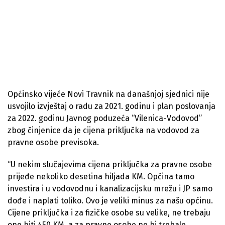
Općinsko vijeće Novi Travnik na današnjoj sjednici nije
usvojilo izvještaj o radu za 2021. godinu i plan poslovanja
za 2022. godinu Javnog poduzeća “Vilenica-Vodovod”
zbog činjenice da je cijena priključka na vodovod za
pravne osobe previsoka.
“U nekim slučajevima cijena priključka za pravne osobe
prijeđe nekoliko desetina hiljada KM. Općina tamo
investira i u vodovodnu i kanalizacijsku mrežu i JP samo
dođe i naplati toliko. Ovo je veliki minus za našu općinu.
Cijene priključka i za fizičke osobe su velike, ne trebaju
one biti 450 KM, a za pravne osobe ne bi trebale