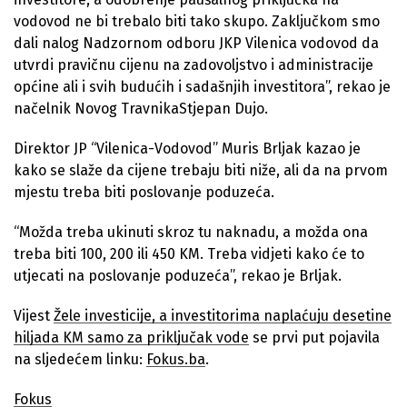
vodovod ne bi trebalo biti tako skupo. Zaključkom smo
dali nalog Nadzornom odboru JKP Vilenica vodovod da
utvrdi pravičnu cijenu na zadovoljstvo i administracije
općine ali i svih budućih i sadašnjih investitora”, rekao je
načelnik Novog TravnikaStjepan Dujo.
Direktor JP “Vilenica-Vodovod” Muris Brljak kazao je
kako se slaže da cijene trebaju biti niže, ali da na prvom
mjestu treba biti poslovanje poduzeća.
“Možda treba ukinuti skroz tu naknadu, a možda ona
treba biti 100, 200 ili 450 KM. Treba vidjeti kako će to
utjecati na poslovanje poduzeća”, rekao je Brljak.
Vijest
Žele investicije, a investitorima naplaćuju desetine
hiljada KM samo za priključak vode
se prvi put pojavila
na sljedećem linku:
Fokus.ba
.
Fokus