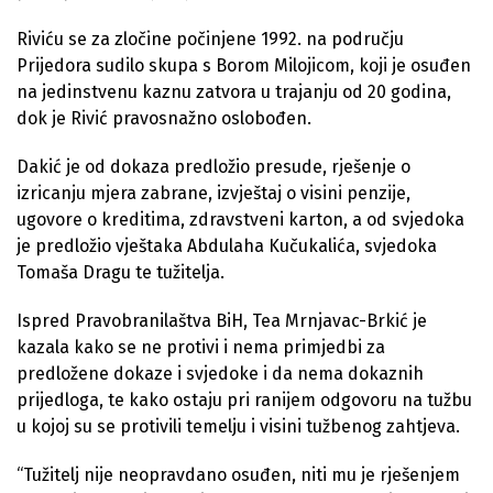
Riviću se za zločine počinjene 1992. na području
Prijedora sudilo skupa s Borom Milojicom, koji je osuđen
na jedinstvenu kaznu zatvora u trajanju od 20 godina,
dok je Rivić pravosnažno oslobođen.
Dakić je od dokaza predložio presude, rješenje o
izricanju mjera zabrane, izvještaj o visini penzije,
ugovore o kreditima, zdravstveni karton, a od svjedoka
je predložio vještaka Abdulaha Kučukalića, svjedoka
Tomaša Dragu te tužitelja.
Ispred Pravobranilaštva BiH, Tea Mrnjavac-Brkić je
kazala kako se ne protivi i nema primjedbi za
predložene dokaze i svjedoke i da nema dokaznih
prijedloga, te kako ostaju pri ranijem odgovoru na tužbu
u kojoj su se protivili temelju i visini tužbenog zahtjeva.
“Tužitelj nije neopravdano osuđen, niti mu je rješenjem