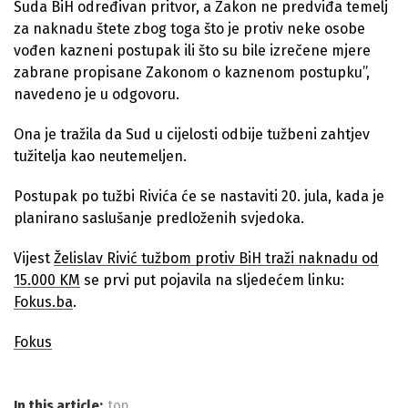
Suda BiH određivan pritvor, a Zakon ne predviđa temelj
za naknadu štete zbog toga što je protiv neke osobe
vođen kazneni postupak ili što su bile izrečene mjere
zabrane propisane Zakonom o kaznenom postupku”,
navedeno je u odgovoru.
Ona je tražila da Sud u cijelosti odbije tužbeni zahtjev
tužitelja kao neutemeljen.
Postupak po tužbi Rivića će se nastaviti 20. jula, kada je
planirano saslušanje predloženih svjedoka.
Vijest
Želislav Rivić tužbom protiv BiH traži naknadu od
15.000 KM
se prvi put pojavila na sljedećem linku:
Fokus.ba
.
Fokus
In this article:
top