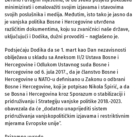
minimizirati i omalovažiti svojim izjavama i stavovima
svojih poslušnika i medija. Međutim, isto tako je jasno da
je vanjska politika Bosne i Hercegovine utvrđena
različitim dokumentima, koju su zvaničnici naše države,
uključujući i Dodika, dužni provoditi – naglašeno je.
Podsjećaju Dodika da se 1. mart kao Dan nezavisnosti
obilježava u skladu sa Aneksom II/2 Ustava Bosne i
Hercegovine i Odlukom Ustavnog suda Bosne i
Hercegovine od 6. jula 2017., da je članstvo Bosne i
Hercegovine u NATO-u definisano u Zakonu o odbrani
Bosne i Hercegovine, koji je potpisao Nikola Špirić, a da
se Bosna i Hercegovina kroz Sporazum o stabilizaciji i
pridruživanju i Strategiju vanjske politike 2018.-2023.
obavezala da će „dodatno unaprijediti sistem
pridruživanja vanjskopolitičkim izjavama i restriktivnim
mjerama Evropske unije“.
Prizemne uvrede