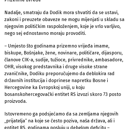
Nadalje, smatraju da Dodik mora shvatiti da se ustavi,
zakoni i preuzete obaveze ne mogu mijenjati u skladu sa
njegovim političkim raspoloženjem, koje je vrlo varljivo,
nego sej ednostavno moraju provoditi.
– Umjesto što godinama prizemno vrijeđa imame,
biskupe, Bošnjake, žene, novinare, političare, dijasporu,
članove CIK-a, sudije, tužioce, privrednike, ambasadore,
OHR, visokog predstavnika i druge visoke strane
zvaničnike, Dodiku preporučujemo da deblokira rad
državnih institucija i doprinese napretku Bosne i
Hercegovine ka Evropskoj uniji, u koju
bosanskohercegovački entitet RS izvozi skoro 73 posto
proizvoda.
Istovremeno ga podsjećamo da sa zemljama njegovih
„prijatelja“ na koje se često poziva, naša država, ali i
entitet RS, godinama posluju u debelom deficitu –