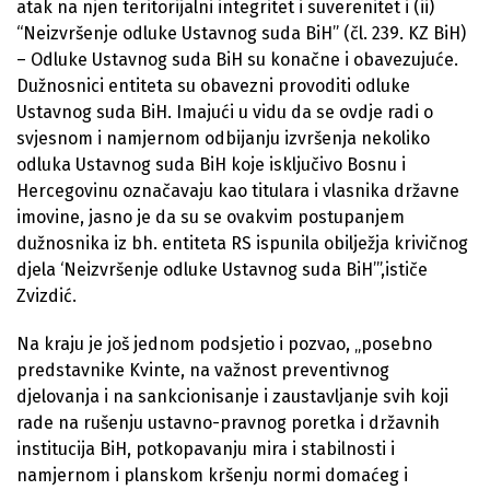
atak na njen teritorijalni integritet i suverenitet i (ii)
“Neizvršenje odluke Ustavnog suda BiH” (čl. 239. KZ BiH)
– Odluke Ustavnog suda BiH su konačne i obavezujuće.
Dužnosnici entiteta su obavezni provoditi odluke
Ustavnog suda BiH. Imajući u vidu da se ovdje radi o
svjesnom i namjernom odbijanju izvršenja nekoliko
odluka Ustavnog suda BiH koje isključivo Bosnu i
Hercegovinu označavaju kao titulara i vlasnika državne
imovine, jasno je da su se ovakvim postupanjem
dužnosnika iz bh. entiteta RS ispunila obilježja krivičnog
djela ‘Neizvršenje odluke Ustavnog suda BiH’”,ističe
Zvizdić.
Na kraju je još jednom podsjetio i pozvao, „posebno
predstavnike Kvinte, na važnost preventivnog
djelovanja i na sankcionisanje i zaustavljanje svih koji
rade na rušenju ustavno-pravnog poretka i državnih
institucija BiH, potkopavanju mira i stabilnosti i
namjernom i planskom kršenju normi domaćeg i