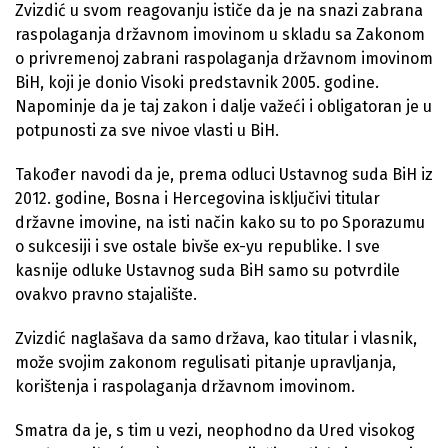
Zvizdić u svom reagovanju ističe da je na snazi zabrana
raspolaganja državnom imovinom u skladu sa Zakonom
o privremenoj zabrani raspolaganja državnom imovinom
BiH, koji je donio Visoki predstavnik 2005. godine.
Napominje da je taj zakon i dalje važeći i obligatoran je u
potpunosti za sve nivoe vlasti u BiH.
Također navodi da je, prema odluci Ustavnog suda BiH iz
2012. godine, Bosna i Hercegovina isključivi titular
državne imovine, na isti način kako su to po Sporazumu
o sukcesiji i sve ostale bivše ex-yu republike. I sve
kasnije odluke Ustavnog suda BiH samo su potvrdile
ovakvo pravno stajalište.
Zvizdić naglašava da samo država, kao titular i vlasnik,
može svojim zakonom regulisati pitanje upravljanja,
korištenja i raspolaganja državnom imovinom.
Smatra da je, s tim u vezi, neophodno da Ured visokog