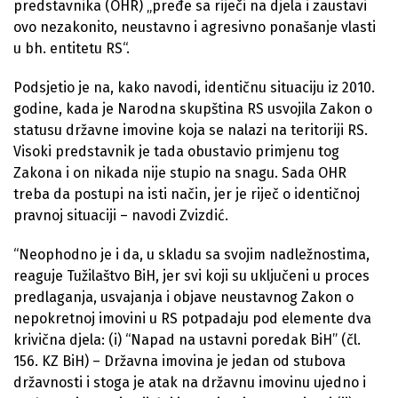
predstavnika (OHR) „pređe sa riječi na djela i zaustavi
ovo nezakonito, neustavno i agresivno ponašanje vlasti
u bh. entitetu RS“.
Podsjetio je na, kako navodi, identičnu situaciju iz 2010.
godine, kada je Narodna skupština RS usvojila Zakon o
statusu državne imovine koja se nalazi na teritoriji RS.
Visoki predstavnik je tada obustavio primjenu tog
Zakona i on nikada nije stupio na snagu. Sada OHR
treba da postupi na isti način, jer je riječ o identičnoj
pravnoj situaciji – navodi Zvizdić.
“Neophodno je i da, u skladu sa svojim nadležnostima,
reaguje Tužilaštvo BiH, jer svi koji su uključeni u proces
predlaganja, usvajanja i objave neustavnog Zakon o
nepokretnoj imovini u RS potpadaju pod elemente dva
krivična djela: (i) “Napad na ustavni poredak BiH” (čl.
156. KZ BiH) – Državna imovina je jedan od stubova
državnosti i stoga je atak na državnu imovinu ujedno i