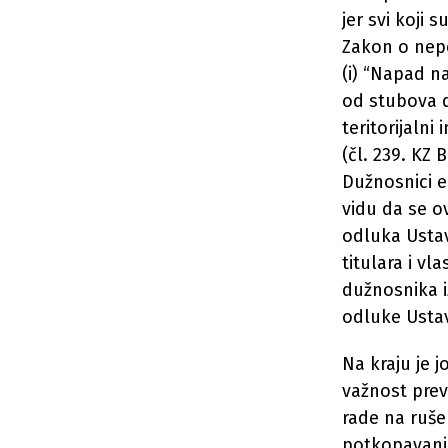
jer svi koji
Zakon o nepo
(i) “Napad n
od stubova d
teritorijalni
(čl. 239. KZ
Dužnosnici e
vidu da se o
odluka Ustav
titulara i v
dužnosnika iz
odluke Ustav
Na kraju je 
važnost prev
rade na ruše
potkopavanju