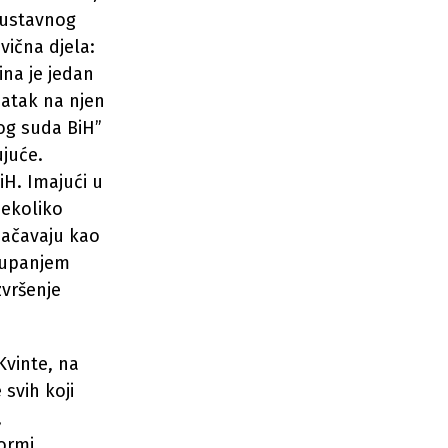
neustavnog
ična djela:
ina je jedan
 atak na njen
vnog suda BiH”
ujuće.
iH. Imajući u
nekoliko
načavaju kao
stupanjem
zvršenje
Kvinte, na
 svih koji
,
ormi