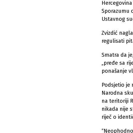
Hercegovina i
Sporazumu o 
Ustavnog sud
Zvizdić nagl
regulisati p
Smatra da je
„pređe sa rij
ponašanje vla
Podsjetio je 
Narodna skup
na teritoriji
nikada nije 
riječ o ident
“Neophodno j