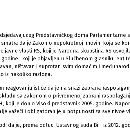
edsjedavajućeg Predstavničkog doma Parlamentarne s
ć smatra da je Zakon o nepokretnoj imovini koja se kori
e javne vlasti RS, koji je Narodna skupština RS usvojil
 godine i koji je objavljen u Službenom glasniku entite
tavan, ništavan i suprotan svim domaćim i međunaro
to iz nekoliko razloga.
om reagovanju ističe da je na snazi zabrana raspolaga
skladu sa Zakonom o privremenoj zabrani raspolagan
, koji je donio Visoki predstavnik 2005. godine. Napom
alje važeći i obligatoran je u potpunosti za sve nivoe vl
di da je, prema odluci Ustavnog suda BiH iz 2012. god