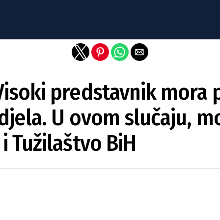
Exit mobile version
 Visoki predstavnik mora p
a djela. U ovom slučaju, m
 i Tužilaštvo BiH