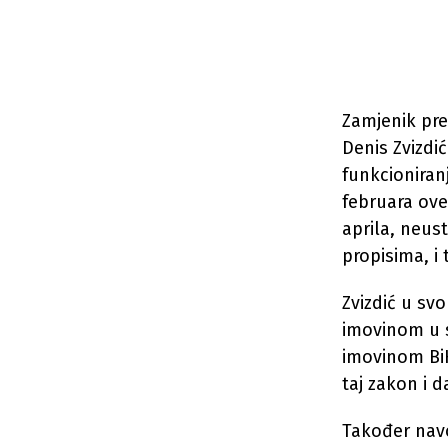
Zamjenik pr
Denis Zvizdi
funkcioniranj
februara ove
aprila, neus
propisima, i 
Zvizdić u sv
imovinom u 
imovinom BiH
taj zakon i d
Također navo