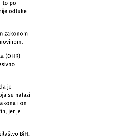
u to po
nije odluke
jim zakonom
 imovinom.
ka (OHR)
resivno
da je
ja se nalazi
Zakona i on
n, jer je
ilaštvo BiH,