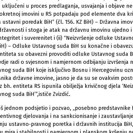
 su uključeni u proces predlaganja, usvajanja i objave 
kretnoj imovini u RS potpadaju pod elemente dva kriv
a ustavni poredak BiH” (čl. 156. KZ BiH) – Državna imov
ržavnosti i stoga je atak na državnu imovinu ujedno i
 integritet i suverenitet i (ii) “Neizvršenje odluke Usta
 BiH) – Odluke Ustavnog suda BiH su konačne i obavez
ntiteta su obavezni provoditi odluke Ustavnog suda B
vdje radi o svjesnom i namjernom odbijanju izvršenja 
nog suda BiH koje isključivo Bosnu i Hercegovinu oz
lasnika državne imovine, jasno je da su se ovakvim po
 bh. entiteta RS ispunila obilježja krivičnog djela ‘Nei
nog suda BiH’”,ističe Zvizdić.
još jednom podsjetio i pozvao, „posebno predstavnike 
entivnog djelovanja i na sankcionisanje i zaustavljanje
nju ustavno-pravnog poretka i državnih institucija BiH
 mira i stabilnosti i namjernom i planskom kršenju n