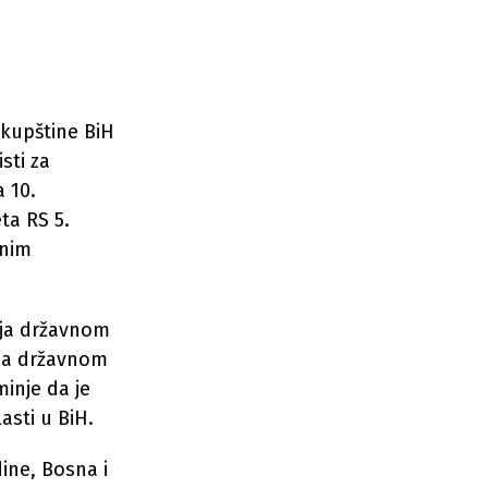
kupštine BiH
sti za
a 10.
ta RS 5.
dnim
nja državnom
ja državnom
inje da je
asti u BiH.
ine, Bosna i