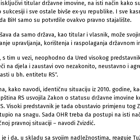
sključivi titular državne imovine, na isti način kako s
sukcesiji i sve ostale bivše ex-yu republike. I sve kas
a BiH samo su potvrdile ovakvo pravno stajalište.
ašava da samo država, kao titular i vlasnik, može svo
itanje upravljanja, korištenja i raspolaganja državnom
, s tim u vezi, neophodno da Ured visokog predstavni
eči na djela i zaustavi ovo nezakonito, neustavno i ag
sti u bh. entitetu RS“.
na, kako navodi, identičnu situaciju iz 2010. godine, ka
ština RS usvojila Zakon o statusu državne imovine ko
 RS. Visoki predstavnik je tada obustavio primjenu tog 
stupio na snagu. Sada OHR treba da postupi na isti nači
ičnoj pravnoj situaciji – navodi Zvizdić.
e i da, u skladu sa svojim nadležnostima, reaguje Tuž