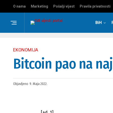
O nama
Marketing
Pošalji vijest
Pravila privatnosti
BiH
EKONOMIJA
Bitcoin pao na naj
Objavljeno
9. Maja 2022.
[ad_1]