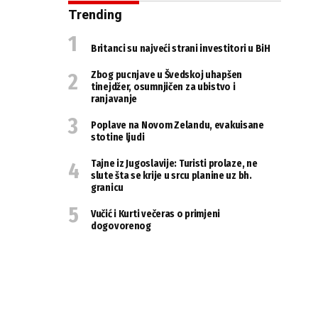
Trending
Britanci su najveći strani investitori u BiH
Zbog pucnjave u Švedskoj uhapšen
tinejdžer, osumnjičen za ubistvo i
ranjavanje
Poplave na Novom Zelandu, evakuisane
stotine ljudi
Tajne iz Jugoslavije: Turisti prolaze, ne
slute šta se krije u srcu planine uz bh.
granicu
Vučić i Kurti večeras o primjeni
dogovorenog