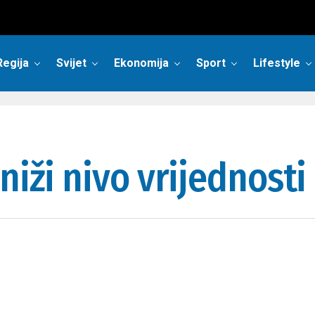
Regija
Svijet
Ekonomija
Sport
Lifestyle
niži nivo vrijednosti