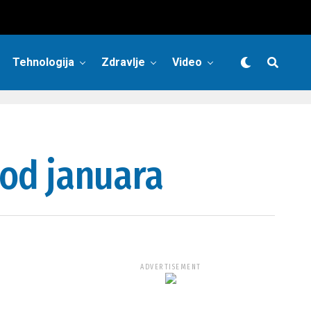
Tehnologija
Zdravlje
Video
 od januara
ADVERTISEMENT