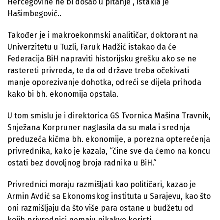
Hercegovine ne bi došao u pitanje”, istakla je
Hašimbegović..
Također je i makroekonmski analitičar, doktorant na
Univerzitetu u Tuzli, Faruk Hadžić istakao da će
Federacija BiH napraviti historijsku grešku ako se ne
rastereti privreda, te da od države treba očekivati
manje oporezivanje dohotka, odreći se dijela prihoda
kako bi bh. ekonomija opstala.
U tom smislu je i direktorica GS Tvornica Mašina Travnik,
Snježana Korpruner naglasila da su mala i srednja
preduzeća kičma bh. ekonomije, a porezna opterećenja
privrednika, kako je kazala, “čine sve da ćemo na koncu
ostati bez dovoljnog broja radnika u BiH.“
Privrednici moraju razmišljati kao političari, kazao je
Armin Avdić sa Ekonomskog instituta u Sarajevu, kao što
oni razmišljaju da što više para ostane u budžetu od
kojih privrednici nemaju nikakve koristi.