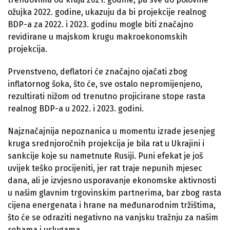
ožujka 2022. godine, ukazuju da bi projekcije realnog
BDP-a za 2022. i 2023. godinu mogle biti značajno
revidirane u majskom krugu makroekonomskih
projekcija.
Prvenstveno, deflatori će značajno ojačati zbog
inflatornog šoka, što će, sve ostalo nepromijenjeno,
rezultirati nižom od trenutno projicirane stope rasta
realnog BDP-a u 2022. i 2023. godini.
Najznačajnija nepoznanica u momentu izrade jesenjeg
kruga srednjoročnih projekcija je bila rat u Ukrajini i
sankcije koje su nametnute Rusiji. Puni efekat je još
uvijek teško procijeniti, jer rat traje nepunih mjesec
dana, ali je izvjesno usporavanje ekonomske aktivnosti
u našim glavnim trgovinskim partnerima, bar zbog rasta
cijena energenata i hrane na međunarodnim tržištima,
što će se odraziti negativno na vanjsku tražnju za našim
robama i uslugama.