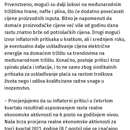
Prvenstveno, mogući su dalji šokovi na međunarodnim
tržištima hrane, nafte i plina, što će dodatno povećavati
cijene proizvodnih inputa. Bitno je napomenuti da
domaće proizvođačke cijene već više od godinu dana
rastu znatno brže od potrošačkih cijena. Drugi mogući
izvor inflatornih pritisaka u kratkom, ali i srednjem roku,
je eventualno dalje usklađivanje cijena električne
energije na domaćem tržištu sa trendovima na
međunarodnom tržištu. Konačno, postoje pritisci kroz
spiralu plaća i inflacije, i to ne samo zbog sindikalnih
pritisaka za usklađivanje plaća sa rastom troškova
života nego i odliva kvalificirane radne snage u
inozemstvo.
– Procjenjujemo da su inflatorni pritisci u četvrtom
kvartalu rezultirali usporavanjem rasta realne
ekonomske aktivnosti na 6 posto na godišnjem nivou.
Naša brza procjena realne ekonomske aktivnosti za
treći kvartal 2021. godine (8,7 posto) nije se značajno