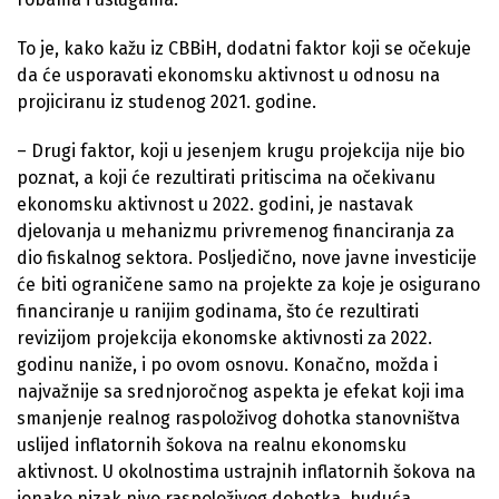
To je, kako kažu iz CBBiH, dodatni faktor koji se očekuje
da će usporavati ekonomsku aktivnost u odnosu na
projiciranu iz studenog 2021. godine.
– Drugi faktor, koji u jesenjem krugu projekcija nije bio
poznat, a koji će rezultirati pritiscima na očekivanu
ekonomsku aktivnost u 2022. godini, je nastavak
djelovanja u mehanizmu privremenog financiranja za
dio fiskalnog sektora. Posljedično, nove javne investicije
će biti ograničene samo na projekte za koje je osigurano
financiranje u ranijim godinama, što će rezultirati
revizijom projekcija ekonomske aktivnosti za 2022.
godinu naniže, i po ovom osnovu. Konačno, možda i
najvažnije sa srednjoročnog aspekta je efekat koji ima
smanjenje realnog raspoloživog dohotka stanovništva
uslijed inflatornih šokova na realnu ekonomsku
aktivnost. U okolnostima ustrajnih inflatornih šokova na
ionako nizak nivo raspoloživog dohotka, buduća