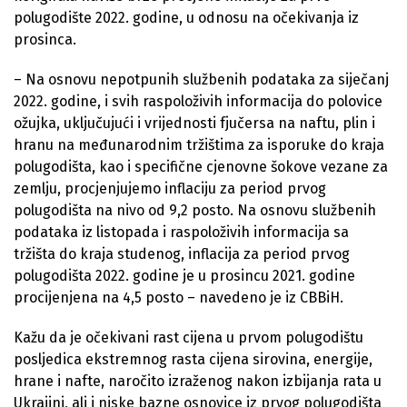
polugodište 2022. godine, u odnosu na očekivanja iz
prosinca.
– Na osnovu nepotpunih službenih podataka za siječanj
2022. godine, i svih raspoloživih informacija do polovice
ožujka, uključujući i vrijednosti fjučersa na naftu, plin i
hranu na međunarodnim tržištima za isporuke do kraja
polugodišta, kao i specifične cjenovne šokove vezane za
zemlju, procjenjujemo inflaciju za period prvog
polugodišta na nivo od 9,2 posto. Na osnovu službenih
podataka iz listopada i raspoloživih informacija sa
tržišta do kraja studenog, inflacija za period prvog
polugodišta 2022. godine je u prosincu 2021. godine
procijenjena na 4,5 posto – navedeno je iz CBBiH.
Kažu da je očekivani rast cijena u prvom polugodištu
posljedica ekstremnog rasta cijena sirovina, energije,
hrane i nafte, naročito izraženog nakon izbijanja rata u
Ukrajini, ali i niske bazne osnovice iz prvog polugodišta