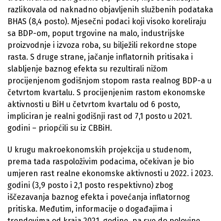
razlikovala od naknadno objavljenih službenih podataka
BHAS (8,4 posto). Mjesečni podaci koji visoko koreliraju
sa BDP-om, poput trgovine na malo, industrijske
proizvodnje i izvoza roba, su bilježili rekordne stope
rasta. S druge strane, jačanje inflatornih pritisaka i
slabljenje baznog efekta su rezultirali nižom
procijenjenom godišnjom stopom rasta realnog BDP-a u
četvrtom kvartalu. S procijenjenim rastom ekonomske
aktivnosti u BiH u četvrtom kvartalu od 6 posto,
impliciran je realni godišnji rast od 7,1 posto u 2021.
godini – priopćili su iz CBBiH.
U krugu makroekonomskih projekcija u studenom,
prema tada raspoloživim podacima, očekivan je bio
umjeren rast realne ekonomske aktivnosti u 2022. i 2023.
godini (3,9 posto i 2,1 posto respektivno) zbog
iščezavanja baznog efekta i povećanja inflatornog
pritiska. Međutim, informacije o događajima i
trendovima od kraja 2021. godine, pa sve do polovine