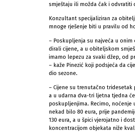
smještaju ili možda čak i odvratiti
Konzultant specijaliziran za obitel
mnoge rješenje biti u pravilu od ho
– Poskupljenja su najveća u onim o
dirali cijene, a u obiteljskom smje
imamo lepezu za svaki džep, od 
– kaže Pinezić koji podsjeća da ci
dio sezone.
– Cijene su trenutačno tridesetak 
a u udarna dva-tri ljetna tjedna ć
poskupljenjima. Recimo, noćenje u 
nekad bilo 80 eura, prije pandemije
130 eura, a u špici vjerojatno i d
koncentracijom objekata niže kvali