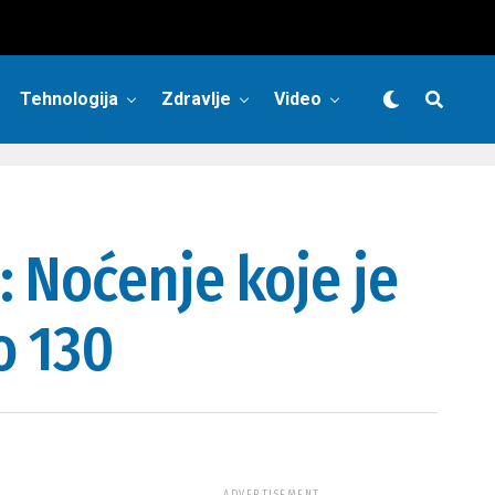
Tehnologija
Zdravlje
Video
: Noćenje koje je
o 130