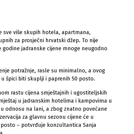
e sve više skupih hotela, apartmana,
pnih za prosječni hrvatski džep. To nije
ve godine jadranske cijene mnoge neugodno
enje potražnje, rasle su minimalno, a ovog
 špici biti skuplji i paprenih 50 posto.
m rastu cijena smještajnih i ugostiteljskih
smještaj u jadranskim hotelima i kampovima u
 u odnosu na lani, a zbog znatno povećane
zervacija za glavnu sezonu cijene će u
0 posto – potvrđuje konzultantica Sanja
a.