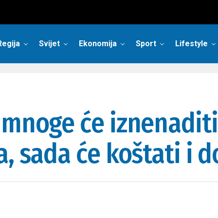
Regija
Svijet
Ekonomija
Sport
Lifestyle
 mnoge će iznenaditi
, sada će koštati i d