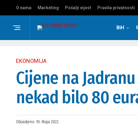
O nama
Marketing
Pošalji vijest
Pravila privatnosti
BiH
EKONOMIJA
Cijene na Jadranu
nekad bilo 80 eura
Objavljeno
10. Maja 2022.