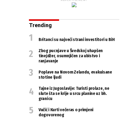
ADVERTISEMENT
Trending
Britanci su najveći strani investitori u BiH
Zbog pucnjave u Švedskoj uhapšen
tinejdžer, osumnjičen za ubistvo i
ranjavanje
Poplave na Novom Zelandu, evakuisane
stotine ljudi
Tajne iz Jugoslavije: Turisti prolaze, ne
slute šta se krije u srcu planine uz bh.
granicu
Vučić i Kurti večeras o primjeni
dogovorenog