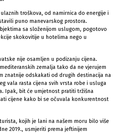
h ulaznih troškova, od namirnica do energije i
stavili puno manevarskog prostora.
 objektima sa složenijom uslugom, pogotovo
kcije skokovitije u hotelima nego u
vatske nije osamljen u podizanju cijena.
ni mediteranskih zemalja tako da ne vjerujem
 znatnije odskakati od drugih destinacija na
g vala rasta cijena svih vrsta robe i usluga
. Ipak, bit će umjetnost pratiti tržišna
vati cijene kako bi se očuvala konkurentnost
urista, kojih je lani na našem moru bilo više
ne 2019., usmjeriti prema jeftinijem