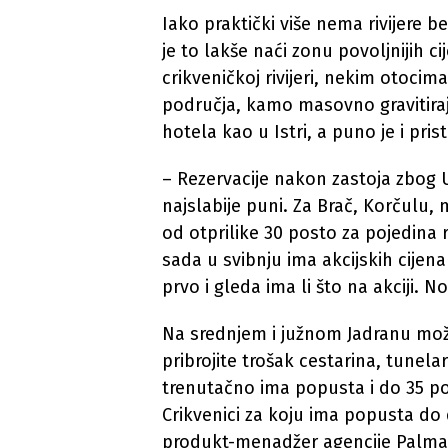
Iako praktički više nema rivijere b
je to lakše naći zonu povoljnijih c
crikveničkoj rivijeri, nekim otoci
područja, kamo masovno gravitiraju
hotela kao u Istri, a puno je i pri
– Rezervacije nakon zastoja zbog Ukr
najslabije puni. Za Brač, Korčulu
od otprilike 30 posto za pojedina 
sada u svibnju ima akcijskih cijen
prvo i gleda ima li što na akciji. No
Na srednjem i južnom Jadranu može 
pribrojite trošak cestarina, tunelar
trenutačno ima popusta i do 35 p
Crikvenici za koju ima popusta do 
produkt-menadžer agencije Palma 