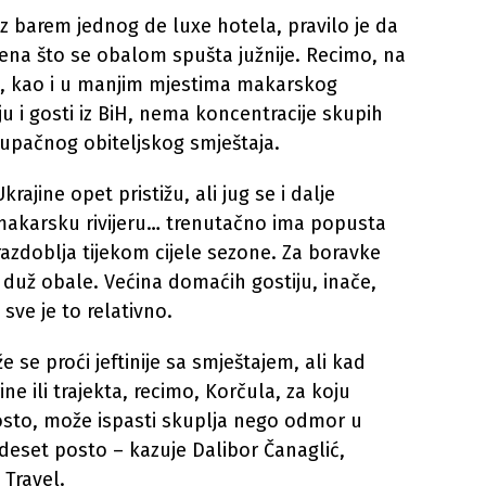
ez barem jednog de luxe hotela, pravilo je da
ijena što se obalom spušta južnije. Recimo, na
ma, kao i u manjim mjestima makarskog
 i gosti iz BiH, nema koncentracije skupih
stupačnog obiteljskog smještaja.
ajine opet pristižu, ali jug se i dalje
, makarsku rivijeru… trenutačno ima popusta
razdoblja tijekom cijele sezone. Za boravke
a duž obale. Većina domaćih gostiju, inače,
 sve je to relativno.
se proći jeftinije sa smještajem, ali kad
ine ili trajekta, recimo, Korčula, za koju
osto, može ispasti skuplja nego odmor u
deset posto – kazuje Dalibor Čanaglić,
Travel.