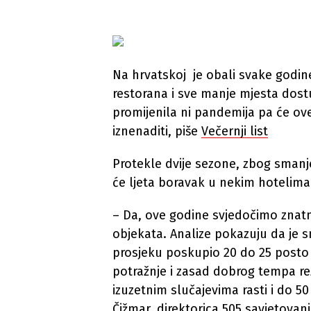
Na hrvatskoj je obali svake godin
restorana i sve manje mjesta dostu
promijenila ni pandemija pa će o
iznenaditi, piše
Večernji list
Protekle dvije sezone, zbog smanj
će ljeta boravak u nekim hotelima u
– Da, ove godine svjedočimo znatno
objekata. Analize pokazuju da je 
prosjeku poskupio 20 do 25 posto
potražnje i zasad dobrog tempa re
izuzetnim slučajevima rasti i do 5
Čižmar, direktorica 505 savjetovanj