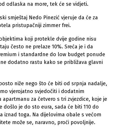
 od odlaska na more, tek će se vidjeti.
jski smještaj Nedo Pinezić vjeruje da će za
tela pristupačniji zimmer frei.
bjektima koji protekle dvije godine nisu
štaju često ne prelaze 10%. Sreća je i da
premium i standardne do low budget ponude
jene dodatno rastu kako se približava glavni
posto niže nego što će biti od srpnja nadalje,
emo vjerojatno svjedočiti i dodatnim
apartmanu za četvero s tri zvjezdice, koje je
 došlo je do sto eura, sada će biti 110 do
osta iznad toga. Na dijelovima obale s većom
tete može se, naravno, proći povoljnije.