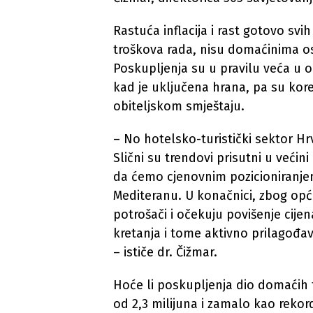
Rastuća inflacija i rast gotovo svi
troškova rada, nisu domaćinima o
Poskupljenja su u pravilu veća u
kad je uključena hrana, pa su kore
obiteljskom smještaju.
– No hotelsko-turistički sektor Hr
Slični su trendovi prisutni u veći
da ćemo cjenovnim pozicioniranjem
Mediteranu. U konačnici, zbog opće
potrošači i očekuju povišenje cijena
kretanja i tome aktivno prilagođa
– ističe dr. Čižmar.
Hoće li poskupljenja dio domaćih t
od 2,3 milijuna i zamalo kao rekord