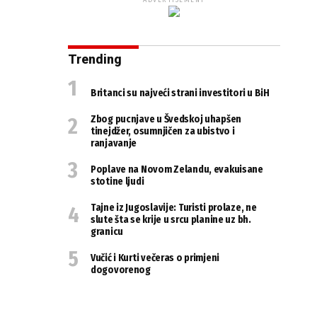
ADVERTISEMENT
Trending
Britanci su najveći strani investitori u BiH
Zbog pucnjave u Švedskoj uhapšen
tinejdžer, osumnjičen za ubistvo i
ranjavanje
Poplave na Novom Zelandu, evakuisane
stotine ljudi
Tajne iz Jugoslavije: Turisti prolaze, ne
slute šta se krije u srcu planine uz bh.
granicu
Vučić i Kurti večeras o primjeni
dogovorenog