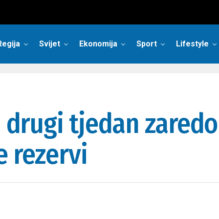
Regija
Svijet
Ekonomija
Sport
Lifestyle
 i drugi tjedan zare
e rezervi