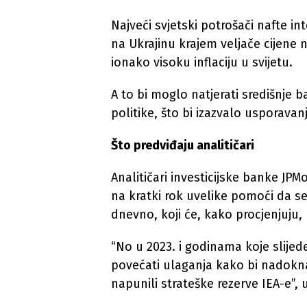
Najveći svjetski potrošači nafte i
na Ukrajinu krajem veljače cijene
ionako visoku inflaciju u svijetu.
A to bi moglo natjerati središnje
politike, što bi izazvalo usporav
Što predviđaju analitičari
Analitičari investicijske banke JPM
na kratki rok uvelike pomoći da s
dnevno, koji će, kako procjenjuju, b
“No u 2023. i godinama koje slijed
povećati ulaganja kako bi nadokna
napunili strateške rezerve IEA-e”,