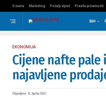
O nama
Marketing
Pošalji vijest
Pravila privatnosti
BiH
EKONOMIJA
Cijene nafte pale
najavljene prodaj
Objavljeno
12. Aprila 2022.