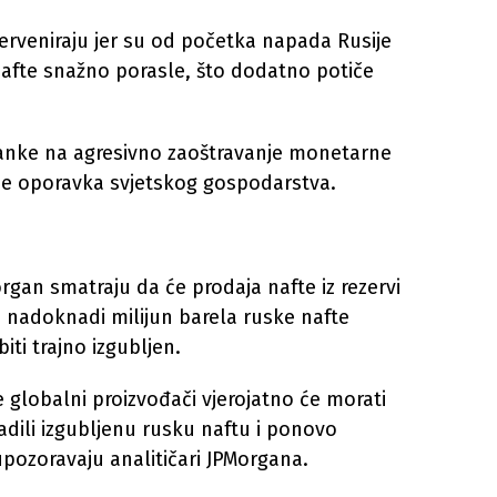
nterveniraju jer su od početka napada Rusije
 nafte snažno porasle, što dodatno potiče
 banke na agresivno zaoštravanje monetarne
anje oporavka svjetskog gospodarstva.
organ smatraju da će prodaja nafte iz rezervi
e nadoknadi milijun barela ruske nafte
iti trajno izgubljen.
e globalni proizvođači vjerojatno će morati
dili izgubljenu rusku naftu i ponovo
 upozoravaju analitičari JPMorgana.