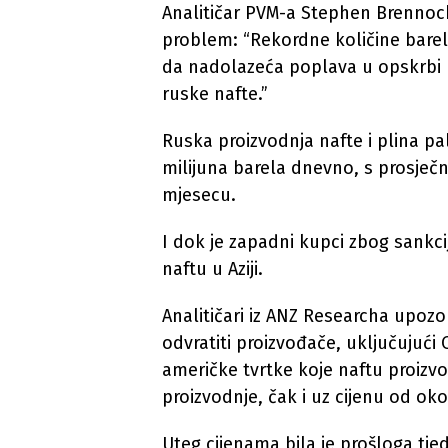
Analitičar PVM-a Stephen Brennock n
problem: “Rekordne količine barel
da nadolazeća poplava u opskrbi m
ruske nafte.”
Ruska proizvodnja nafte i plina pal
milijuna barela dnevno, s prosječ
mjesecu.
I dok je zapadni kupci zbog sankci
naftu u Aziji.
Analitičari iz ANZ Researcha upozo
odvratiti proizvođače, uključujući 
američke tvrtke koje naftu proizvo
proizvodnje, čak i uz cijenu od ok
Uteg cijenama bila je prošloga tje