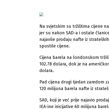
Na svjetskim su tržištima cijene n
jer su nakon SAD-a i ostale članic
najavile prodaju nafte iz strateški
spustile cijene.
Cijena barela na londonskom tržišt
102.78 dolara, dok je na američkom
dolara.
Pad cijena drugi tjedan zaredom za
120 milijuna barela nafte iz strateš
SAD, koji je već prije najavio prodaj
IEA-ine inicijative 60 milijuna bare