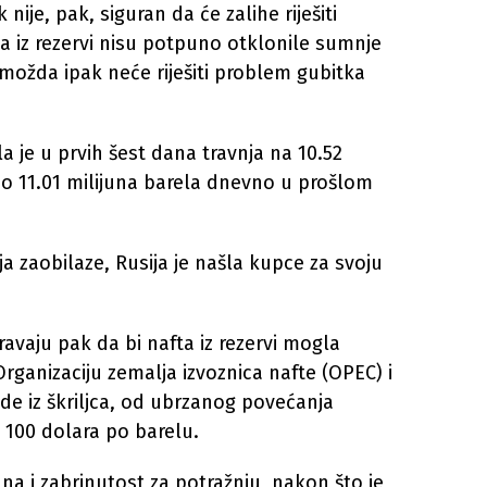
ije, pak, siguran da će zalihe riješiti
a iz rezervi nisu potpuno otklonile sumnje
ožda ipak neće riješiti problem gubitka
a je u prvih šest dana travnja na 10.52
no 11.01 milijuna barela dnevno u prošlom
ja zaobilaze, Rusija je našla kupce za svoju
ravaju pak da bi nafta iz rezervi mogla
Organizaciju zemalja izvoznica nafte (OPEC) i
de iz škriljca, od ubrzanog povećanja
o 100 dolara po barelu.
dna i zabrinutost za potražnju, nakon što je