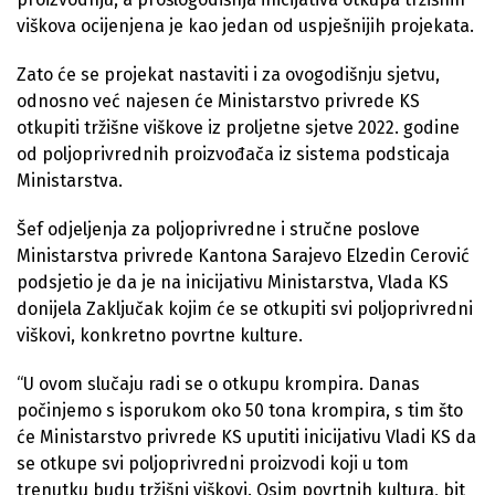
viškova ocijenjena je kao jedan od uspješnijih projekata.
Zato će se projekat nastaviti i za ovogodišnju sjetvu,
odnosno već najesen će Ministarstvo privrede KS
otkupiti tržišne viškove iz proljetne sjetve 2022. godine
od poljoprivrednih proizvođača iz sistema podsticaja
Ministarstva.
Šef odjeljenja za poljoprivredne i stručne poslove
Ministarstva privrede Kantona Sarajevo Elzedin Cerović
podsjetio je da je na inicijativu Ministarstva, Vlada KS
donijela Zaključak kojim će se otkupiti svi poljoprivredni
viškovi, konkretno povrtne kulture.
“U ovom slučaju radi se o otkupu krompira. Danas
počinjemo s isporukom oko 50 tona krompira, s tim što
će Ministarstvo privrede KS uputiti inicijativu Vladi KS da
se otkupe svi poljoprivredni proizvodi koji u tom
trenutku budu tržišni viškovi. Osim povrtnih kultura, bit