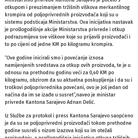
otkupom i preuzimanjem tržišnih viškova merkantilnog
krompira od poljoprivrednih proizvođača koji su u
sistemu podsticaja Ministarstva. Ova inicijativa nastavak
je prošlogodišnje akcije Ministarstva privrede i otkup
podrazumijeva sve viškove koje su prijavili proizvođači i
to po cijeni od jedne KM po kilogramu krompira.
“Ove godine inicirali smo i povećanje iznosa
namijenjenih sredstava za otkup ovih proizvoda, te je u
odnosu na prethodnu godinu veći za 0,40 KM po
kilogramu, obzirom da su aktuelna poskupljenja i da su i
troškovi poljoprivrednika povećani, ovo je još jedan od
načina da im se izađe u susret”,naveo je ministar
privrede Kantona Sarajevo Adnan Delić.
Iz Službe za protokol i press Kantona Sarajevo saopćeno
je da su se poljoprivredni proizvođači tokom prethodne
godine susreli s nizom izazova koji su im otežali
proizvodnju, a prošlogodišnja inicijativa otkupa tržišnih