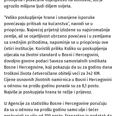
ugrozilo milijune ljudi diljem svijeta.
“Veliko poskupljenje hrane i smanjene isporuke
povećavaju pritisak na kućanstva”, navodi se u
priopćenju. Najvećoj prijetnji izložene su najsiromašnije
zemlje, ali se osjetljivost ubrzano povećava i u zemljama
sa srednjim prihodima, napominje se u priopćenju ove
četiri institucije. Koristili priliku Koliko su poskupljenja
utjecala na životni standard u Bosni i Hercegovini,
dovoljno govore podaci Saveza samostalnih sindikata
Bosne i Hercegovine, koji pokazuju da su za godinu dana
troškovi života četveročlane obitelji veći za 342 KM.
Cijene osnovnih životnih namirnica u Bosni i Hercegovini
u odnosu na prošlu godinu porasle su za 8,1 posto.
Najviše je poskupjela hrana te režije i prijevoz.
Iz Agencije za statistiku Bosne i Hercegovine poručuju
da su u odnosu na prošlu godinu samo ulje i šećer
poskupjeli za više od 100 posto. Frapantan je podatak da