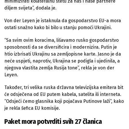
minimizirati kolateralnu štetu za nas i naše partnere
diljem svijeta”, dodala je.
Von der Leyen je istaknula da gospodarstvo EU-a mora
ostati snažno kako bi bilo u stanju pomoći Ukrajini.
“Sa svim ovim koracima, lišavamo rusko gospodarstvo
sposobnosti da se diversificira i modernizira. Putin je
htio izbrisati Ukrajinu sa zemljopisne karte. Jasno je da
neće uspjeti, naprotiv, Ukrajina se podigla i ujedinila, a
njegova vlastita zemlja Rusija tone”, rekla je von der
Leyen.
Također, tri velika ruska državna televizijska emitera bit
će odsječena od EU putem kabela, satelita ili interneta.
“Odsjeći ćemo glasnika koji pojačava Putinove laži”, kako
je rekla šefica EU komisije.
Paket mora potvrditi svih 27 članica