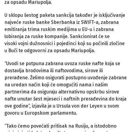
za opsadu Mariupolja.
U sklopu šestog paketa sankcija također je isključivanje
najveće ruske banke Sberbanka iz SWIFT-a, zabrana
emitiranja trima ruskim medijima u EU-u i zabrana
lobiranja za ruske kompanije. Sankcionirat će se
visoki vojni dužnosnici i pojedinci koji su počinili zločine
u Buči te odgovorni za opsadu Mariupolja.
“Uvodi se potpuna zabrana uvoza ruske nafte koja se
dostavlja brodovima ili naftovodima, sirove ili
prerađene. Želimo osigurati postupno uvođenje zabrane
na uredan način koji će omogućiti nama i našim
partnerima da osiguraju alternativnu opskrbu sirove
nafte unutar šest mjeseci i naftnih prerađevina do kraja
ove godine”, izjavila je u Ursula von der Leyen u svom
govoru u Europskom parlamentu.
“Tako ćemo povećati pritisak na Rusiju, a istodobno