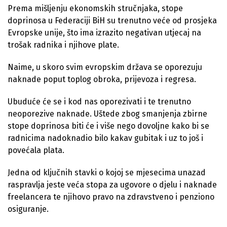
Prema mišljenju ekonomskih stručnjaka, stope
doprinosa u Federaciji BiH su trenutno veće od prosjeka
Evropske unije, što ima izrazito negativan utjecaj na
trošak radnika i njihove plate.
Naime, u skoro svim evropskim država se oporezuju
naknade poput toplog obroka, prijevoza i regresa.
Ubuduće će se i kod nas oporezivati i te trenutno
neoporezive naknade. Uštede zbog smanjenja zbirne
stope doprinosa biti će i više nego dovoljne kako bi se
radnicima nadoknadio bilo kakav gubitak i uz to još i
povećala plata.
Jedna od ključnih stavki o kojoj se mjesecima unazad
raspravlja jeste veća stopa za ugovore o djelu i naknade
freelancera te njihovo pravo na zdravstveno i penziono
osiguranje.