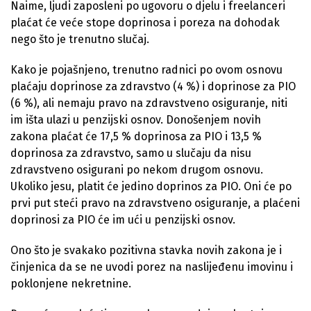
Naime, ljudi zaposleni po ugovoru o djelu i freelanceri
plaćat će veće stope doprinosa i poreza na dohodak
nego što je trenutno slučaj.
Kako je pojašnjeno, trenutno radnici po ovom osnovu
plaćaju doprinose za zdravstvo (4 %) i doprinose za PIO
(6 %), ali nemaju pravo na zdravstveno osiguranje, niti
im išta ulazi u penzijski osnov. Donošenjem novih
zakona plaćat će 17,5 % doprinosa za PIO i 13,5 %
doprinosa za zdravstvo, samo u slučaju da nisu
zdravstveno osigurani po nekom drugom osnovu.
Ukoliko jesu, platit će jedino doprinos za PIO. Oni će po
prvi put steći pravo na zdravstveno osiguranje, a plaćeni
doprinosi za PIO će im ući u penzijski osnov.
Ono što je svakako pozitivna stavka novih zakona je i
činjenica da se ne uvodi porez na naslijeđenu imovinu i
poklonjene nekretnine.