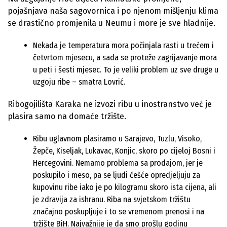
pojašnjava naša sagovornica i po njenom mišljenju klima
se drastično promjenila u Neumu i more je sve hladnije.
Nekada je temperatura mora počinjala rasti u trećem i
četvrtom mjesecu, a sada se proteže zagrijavanje mora
u peti i šesti mjesec. To je veliki problem uz sve druge u
uzgoju ribe – smatra Lovrić.
Ribogojilišta Karaka ne izvozi ribu u inostranstvo već je
plasira samo na domaće tržište.
Ribu uglavnom plasiramo u Sarajevo, Tuzlu, Visoko,
Žepče, Kiseljak, Lukavac, Konjic, skoro po cijeloj Bosni i
Hercegovini. Nemamo problema sa prodajom, jer je
poskupilo i meso, pa se ljudi češće opredjeljuju za
kupovinu ribe iako je po kilogramu skoro ista cijena, ali
je zdravija za ishranu. Riba na svjetskom tržištu
značajno poskupljuje i to se vremenom prenosi i na
tržište BiH. Najvažnije je da smo prošlu godinu