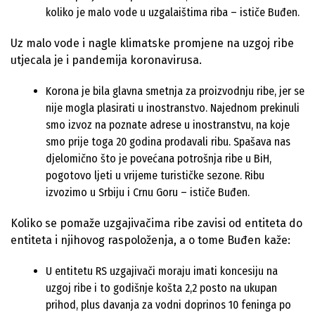
koliko je malo vode u uzgalaištima riba – ističe Buđen.
Uz malo vode i nagle klimatske promjene na uzgoj ribe
utjecala je i pandemija koronavirusa.
Korona je bila glavna smetnja za proizvodnju ribe, jer se
nije mogla plasirati u inostranstvo. Najednom prekinuli
smo izvoz na poznate adrese u inostranstvu, na koje
smo prije toga 20 godina prodavali ribu. Spašava nas
djelomično što je povećana potrošnja ribe u BiH,
pogotovo ljeti u vrijeme turističke sezone. Ribu
izvozimo u Srbiju i Crnu Goru – ističe Buđen.
Koliko se pomaže uzgajivačima ribe zavisi od entiteta do
entiteta i njihovog raspoloženja, a o tome Buđen kaže:
U entitetu RS uzgajivači moraju imati koncesiju na
uzgoj ribe i to godišnje košta 2,2 posto na ukupan
prihod, plus davanja za vodni doprinos 10 feninga po