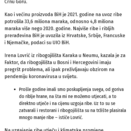
Crnu Goru.
Kao i većinu proizvoda BiH je 2021. godine na uvoz ribe
potrošila 33,6 miliona maraka, odnosno 4,8 miliona
maraka više nego 2020. godine. Najviše ribe i ribljih
prerađevina BiH je uvozila iz Hrvatske, Srbije, Francuske
i Njemačke, podaci su UIO BiH.
Irena Lovrić iz ribogojilišta Karaka u Neumu, kazala je za
Faktor, da ribogojilišta u Bosni i Hercegovini imaju
pregršt problema, ali ipak preživljavaju obzirom na
pendemiju koronavirusa u svijetu.
Prošle godine imali smo poskupljenja svega, od goriva
do riblje hrane, na šta mi ne možemo utjecati, a to
direktno utječe i na cijenu uzgoja ribe. Uz to su se
zatvarali i restorani i ribogojilišta su na tržište plasirala
mnogo manje ribe – ističe Lovrić.
Na uzgajanje ribe utječu i klimatske promjene,