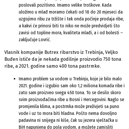
poslovali pozitivno. Imamo velike troškove. Kada
uložimo u mlađ moramo čekati od 18 do 20 mjeseci da
uzgojimo ribu za tržište i tek onda počinje prodaja ribe,
a kakvi će prinosi biti to niko ne može predvidjeti što
zavisi od topline mora, kvaliteta mlađi, a i od bolesti –
zaključuje Lovrić.
Vlasnik kompanije Butrex ribarstvo iz Trebinja, Veljko
Buđen ističe da je nekada godišnje proizvodio 750 tona
ribe, a 2021. godine samo 400 tona pastrmke.
Imamo problem sa vodom u Trebinju, koje je bilo malo
2021. godine i izgubio sam oko 1,2 miliona komada ribe i
zato sam proizveo svega 450 tona. To se desilo skoro
svim proizvođačima ribe u Bosni i Hercegovini. Naglo se
promjenila klima, a postrmka može preživjeti sa puno
vode i uz to mora biti hladna. Pošto nema dovoljno
padavina ni snijega ni kiše, čak su jezera vještačka u
BiH napunjena do pola vodom, a možete zamisliti