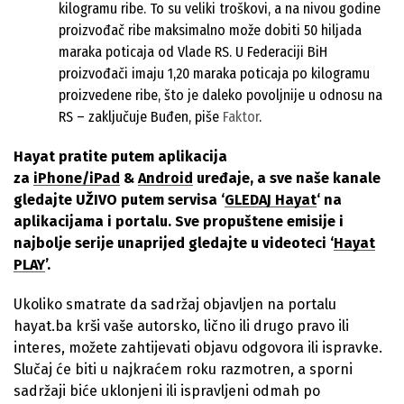
kilogramu ribe. To su veliki troškovi, a na nivou godine
proizvođač ribe maksimalno može dobiti 50 hiljada
maraka poticaja od Vlade RS. U Federaciji BiH
proizvođači imaju 1,20 maraka poticaja po kilogramu
proizvedene ribe, što je daleko povoljnije u odnosu na
RS – zaključuje Buđen, piše
Faktor
.
Hayat pratite putem aplikacija
za
iPhone/iPad
&
Android
uređaje, a sve naše kanale
gledajte UŽIVO putem servisa ‘
GLEDAJ Hayat
‘ na
aplikacijama i portalu. Sve propuštene emisije i
najbolje serije unaprijed gledajte u videoteci ‘
Hayat
PLAY
’.
Ukoliko smatrate da sadržaj objavljen na portalu
hayat.ba krši vaše autorsko, lično ili drugo pravo ili
interes, možete zahtijevati objavu odgovora ili ispravke.
Slučaj će biti u najkraćem roku razmotren, a sporni
sadržaji biće uklonjeni ili ispravljeni odmah po