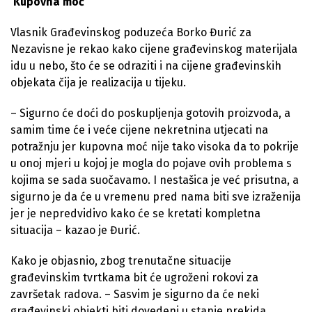
Kupovna moć
Vlasnik Građevinskog poduzeća Borko Đurić za
Nezavisne je rekao kako cijene građevinskog materijala
idu u nebo, što će se odraziti i na cijene građevinskih
objekata čija je realizacija u tijeku.
– Sigurno će doći do poskupljenja gotovih proizvoda, a
samim time će i veće cijene nekretnina utjecati na
potražnju jer kupovna moć nije tako visoka da to pokrije
u onoj mjeri u kojoj je mogla do pojave ovih problema s
kojima se sada suočavamo. I nestašica je već prisutna, a
sigurno je da će u vremenu pred nama biti sve izraženija
jer je nepredvidivo kako će se kretati kompletna
situacija – kazao je Đurić.
Kako je objasnio, zbog trenutačne situacije
građevinskim tvrtkama bit će ugroženi rokovi za
završetak radova. – Sasvim je sigurno da će neki
građevinski objekti biti dovedeni u stanje prekida