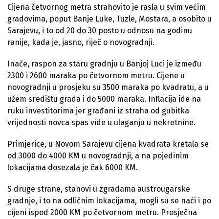
Cijena četvornog metra strahovito je rasla u svim većim
gradovima, poput Banje Luke, Tuzle, Mostara, a osobito u
Sarajevu, i to od 20 do 30 posto u odnosu na godinu
ranije, kada je, jasno, riječ o novogradnji.
Inače, raspon za staru gradnju u Banjoj Luci je između
2300 i 2600 maraka po četvornom metru. Cijene u
novogradnji u prosjeku su 3500 maraka po kvadratu, a u
užem središtu grada i do 5000 maraka. Inflacija ide na
ruku investitorima jer građani iz straha od gubitka
vrijednosti novca spas vide u ulaganju u nekretnine.
Primjerice, u Novom Sarajevu cijena kvadrata kretala se
od 3000 do 4000 KM u novogradnji, a na pojedinim
lokacijama dosezala je čak 6000 KM.
S druge strane, stanovi u zgradama austrougarske
gradnje, i to na odličnim lokacijama, mogli su se naći i po
cijeni ispod 2000 KM po četvornom metru. Prosječna