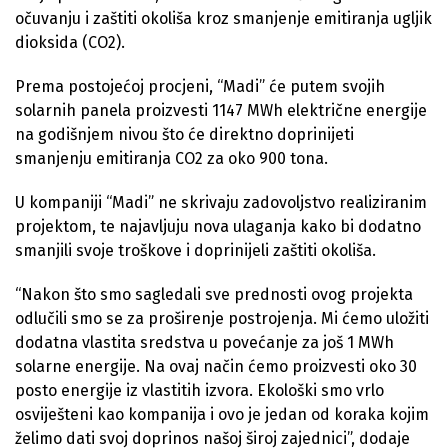
očuvanju i zaštiti okoliša kroz smanjenje emitiranja ugljik
dioksida (CO2).
Prema postojećoj procjeni, “Madi” će putem svojih
solarnih panela proizvesti 1147 MWh električne energije
na godišnjem nivou što će direktno doprinijeti
smanjenju emitiranja CO2 za oko 900 tona.
U kompaniji “Madi” ne skrivaju zadovoljstvo realiziranim
projektom, te najavljuju nova ulaganja kako bi dodatno
smanjili svoje troškove i doprinijeli zaštiti okoliša.
“Nakon što smo sagledali sve prednosti ovog projekta
odlučili smo se za proširenje postrojenja. Mi ćemo uložiti
dodatna vlastita sredstva u povećanje za još 1 MWh
solarne energije. Na ovaj način ćemo proizvesti oko 30
posto energije iz vlastitih izvora. Ekološki smo vrlo
osviješteni kao kompanija i ovo je jedan od koraka kojim
želimo dati svoj doprinos našoj široj zajednici”, dodaje