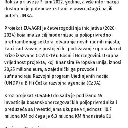
Rok za prijave je 7. juni 2022. godine, a više informacija
dostupno je putem web stranice www.eu4agri.ba, ili
putem
LINKA
.
Projekat EU4AGRI je četverogodišnja inicijativa (2020-
2024) koja ima za cilj modernizaciju poljoprivredno-
prehrambenog sektora, otvaranje novih radnih mjesta,
kao i zadržavanje postojećih i podržavanje oporavka od
krize izazvane COVID-19 u Bosni i Hercegovini. Ukupna
vrijednost projekta, koji finansira Evropska unija, iznosi
20,25 miliona eura, a zajednički ga provode i
sufinanciraju Razvojni program Ujedinjenih nacija
(UNDP) u BiH i Češka razvojna agencija (CzDA).
Kroz projekat EU4AGRI do sada je podržano 45
investicija bosanskohercegovačkih poljoprivrednika i
preduzeća sa investicijama ukupne vrijednosti 10.7
miliona KM od čega je 6.3 miliona KM finansirala EU.