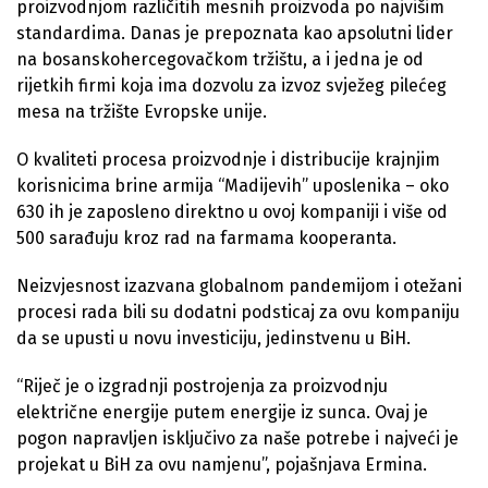
proizvodnjom različitih mesnih proizvoda po najvišim
standardima. Danas je prepoznata kao apsolutni lider
na bosanskohercegovačkom tržištu, a i jedna je od
rijetkih firmi koja ima dozvolu za izvoz svježeg pilećeg
mesa na tržište Evropske unije.
O kvaliteti procesa proizvodnje i distribucije krajnjim
korisnicima brine armija “Madijevih” uposlenika – oko
630 ih je zaposleno direktno u ovoj kompaniji i više od
500 sarađuju kroz rad na farmama kooperanta.
Neizvjesnost izazvana globalnom pandemijom i otežani
procesi rada bili su dodatni podsticaj za ovu kompaniju
da se upusti u novu investiciju, jedinstvenu u BiH.
“Riječ je o izgradnji postrojenja za proizvodnju
električne energije putem energije iz sunca. Ovaj je
pogon napravljen isključivo za naše potrebe i najveći je
projekat u BiH za ovu namjenu”, pojašnjava Ermina.