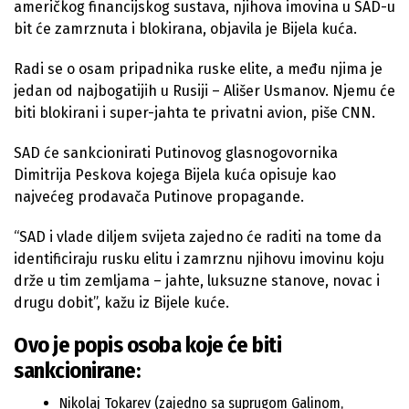
američkog financijskog sustava, njihova imovina u SAD-u
bit će zamrznuta i blokirana, objavila je Bijela kuća.
Radi se o osam pripadnika ruske elite, a među njima je
jedan od najbogatijih u Rusiji – Ališer Usmanov. Njemu će
biti blokirani i super-jahta te privatni avion, piše CNN.
SAD će sankcionirati Putinovog glasnogovornika
Dimitrija Peskova kojega Bijela kuća opisuje kao
najvećeg prodavača Putinove propagande.
“SAD i vlade diljem svijeta zajedno će raditi na tome da
identificiraju rusku elitu i zamrznu njihovu imovinu koju
drže u tim zemljama – jahte, luksuzne stanove, novac i
drugu dobit”, kažu iz Bijele kuće.
Ovo je popis osoba koje će biti
sankcionirane:
Nikolaj Tokarev (zajedno sa suprugom Galinom,