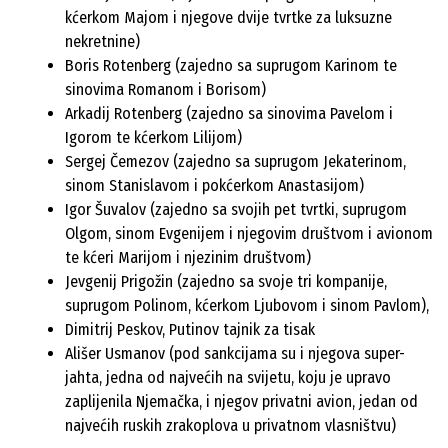
kćerkom Majom i njegove dvije tvrtke za luksuzne
nekretnine)
Boris Rotenberg (zajedno sa suprugom Karinom te
sinovima Romanom i Borisom)
Arkadij Rotenberg (zajedno sa sinovima Pavelom i
Igorom te kćerkom Lilijom)
Sergej Čemezov (zajedno sa suprugom Jekaterinom,
sinom Stanislavom i pokćerkom Anastasijom)
Igor Šuvalov (zajedno sa svojih pet tvrtki, suprugom
Olgom, sinom Evgenijem i njegovim društvom i avionom
te kćeri Marijom i njezinim društvom)
Jevgenij Prigožin (zajedno sa svoje tri kompanije,
suprugom Polinom, kćerkom Ljubovom i sinom Pavlom),
Dimitrij Peskov, Putinov tajnik za tisak
Ališer Usmanov (pod sankcijama su i njegova super-
jahta, jedna od najvećih na svijetu, koju je upravo
zaplijenila Njemačka, i njegov privatni avion, jedan od
najvećih ruskih zrakoplova u privatnom vlasništvu)