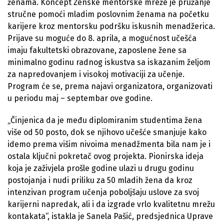
ženama. Koncept Ženske mentorske mreže je pružanje
stručne pomoći mladim poslovnim ženama na početku
karijere kroz mentorsku podršku iskusnih menadžerica.
Prijave su moguće do 8. aprila, a mogućnost učešća
imaju fakultetski obrazovane, zaposlene žene sa
minimalno godinu radnog iskustva sa iskazanim željom
za napredovanjem i visokoj motivaciji za učenje.
Program će se, prema najavi organizatora, organizovati
u periodu maj – septembar ove godine.
„Činjenica da je među diplomiranim studentima žena
više od 50 posto, dok se njihovo učešće smanjuje kako
idemo prema višim nivoima menadžmenta bila nam je i
ostala ključni pokretač ovog projekta. Pionirska ideja
koja je zaživjela prošle godine ulazi u drugu godinu
postojanja i nudi priliku za 50 mladih žena da kroz
intenzivan program učenja poboljšaju uslove za svoj
karijerni napredak, ali i da izgrade vrlo kvalitetnu mrežu
kontakata“, istakla je Sanela Pašić, predsjednica Uprave