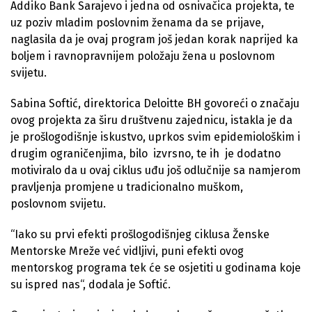
Addiko Bank Sarajevo i jedna od osnivačica projekta, te
uz poziv mladim poslovnim ženama da se prijave,
naglasila da je ovaj program još jedan korak naprijed ka
boljem i ravnopravnijem položaju žena u poslovnom
svijetu.
Sabina Softić, direktorica Deloitte BH govoreći o značaju
ovog projekta za širu društvenu zajednicu, istakla je da
je prošlogodišnje iskustvo, uprkos svim epidemiološkim i
drugim ograničenjima, bilo izvrsno, te ih je dodatno
motiviralo da u ovaj ciklus uđu još odlučnije sa namjerom
pravljenja promjene u tradicionalno muškom,
poslovnom svijetu.
“Iako su prvi efekti prošlogodišnjeg ciklusa Ženske
Mentorske Mreže već vidljivi, puni efekti ovog
mentorskog programa tek će se osjetiti u godinama koje
su ispred nas“, dodala je Softić.