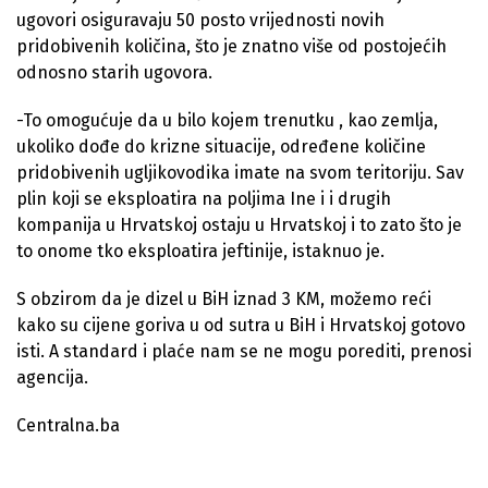
ugovori osiguravaju 50 posto vrijednosti novih
pridobivenih količina, što je znatno više od postojećih
odnosno starih ugovora.
-To omogućuje da u bilo kojem trenutku , kao zemlja,
ukoliko dođe do krizne situacije, određene količine
pridobivenih ugljikovodika imate na svom teritoriju. Sav
plin koji se eksploatira na poljima Ine i i drugih
kompanija u Hrvatskoj ostaju u Hrvatskoj i to zato što je
to onome tko eksploatira jeftinije, istaknuo je.
S obzirom da je dizel u BiH iznad 3 KM, možemo reći
kako su cijene goriva u od sutra u BiH i Hrvatskoj gotovo
isti. A standard i plaće nam se ne mogu porediti, prenosi
agencija.
Centralna.ba