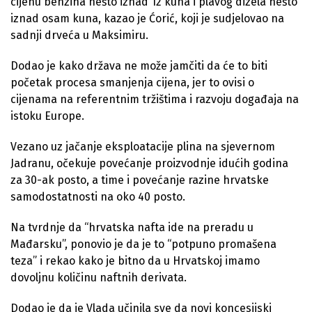
cijenu benzina nešto iznad 12 kuna i plavog dizela nešto
iznad osam kuna, kazao je Ćorić, koji je sudjelovao na
sadnji drveća u Maksimiru.
Dodao je kako država ne može jamčiti da će to biti
početak procesa smanjenja cijena, jer to ovisi o
cijenama na referentnim tržištima i razvoju događaja na
istoku Europe.
Vezano uz jačanje eksploatacije plina na sjevernom
Jadranu, očekuje povećanje proizvodnje idućih godina
za 30-ak posto, a time i povećanje razine hrvatske
samodostatnosti na oko 40 posto.
Na tvrdnje da “hrvatska nafta ide na preradu u
Mađarsku”, ponovio je da je to “potpuno promašena
teza” i rekao kako je bitno da u Hrvatskoj imamo
dovoljnu količinu naftnih derivata.
Dodao je da je Vlada učinila sve da novi koncesijski