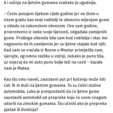
A i vožnja na ljetnim gumama svakako je ugodnija.
– Često putujem tijekom cijele godine jer ne živim u
istom gradu kao moji roditelji te obvezno mijenjam gume
u skladu sa zakonskom obvezom. Ove sam godine,
prvenstveno iz neke svoje lijenosti, odgađala zamijeniti
gume. Prošloga vikenda bila sam kod roditelja i otac me
nagovorio da ih zamijenim jer su ljetne stajale kod njih.
Kad sam se vraćala iz Bosne u Mostar primijetila sam,
vjerujte, ogromnu razliku u vožnji, nekako je puno tiša,
uz osjećaj da mi auto puno bolje leži na cesti – kazala
nam je Matea.
Kao što smo naveli, zaustavni put pri kočenju može biti
čak 16 m duži na ljetnim gumama. To su četiri dužine
automobila. Lako je pretpostaviti da će ljetne gume
zaustaviti automobil od prepreke koju će svom snagom
udariti na zimskim gumama. Što učiniti ako je prepreka
pješak ili životinja?