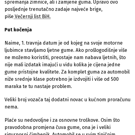
spremanja zimnice, ali i zamjene guma. Upravo ovo
posljednje trenutačno zadaje najveće brige,
piše
Večernji list BiH.
Put kočenja
Naime, 1. travnja datum je od kojeg na svoje motorne
ljubimce stavljamo ljetne gume. Ako prošlogodišnje više
ne možemo koristiti, preostaje nam nabava ljetnih, što
nije mali izdatak imajući u vidu kolika je cijena jedne
gume pristojne kvalitete. Za komplet guma za automobil
niže srednje klase potrebno je izdvojiti i više od 500
maraka te tu nastaje problem.
Veliki broj vozača taj dodatni novac u kućnom proračunu
nema.
Plaće su nedovoljne i za osnovne troškove. Osim što
pravodobna promjena čuva gume, ona je i veliki
sigurnosni čimbenik. Automobil se u svim tipičnim