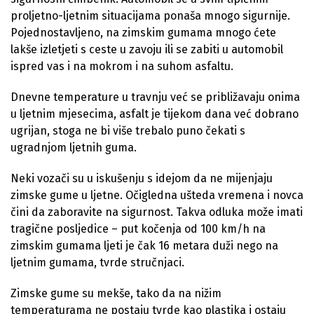
proljetno-ljetnim situacijama ponaša mnogo sigurnije.
Pojednostavljeno, na zimskim gumama mnogo ćete
lakše izletjeti s ceste u zavoju ili se zabiti u automobil
ispred vas i na mokrom i na suhom asfaltu.
Dnevne temperature u travnju već se približavaju onima
u ljetnim mjesecima, asfalt je tijekom dana već dobrano
ugrijan, stoga ne bi više trebalo puno čekati s
ugradnjom ljetnih guma.
Neki vozači su u iskušenju s idejom da ne mijenjaju
zimske gume u ljetne. Očigledna ušteda vremena i novca
čini da zaboravite na sigurnost. Takva odluka može imati
tragične posljedice – put kočenja od 100 km/h na
zimskim gumama ljeti je čak 16 metara duži nego na
ljetnim gumama, tvrde stručnjaci.
Zimske gume su mekše, tako da na nižim
temperaturama ne postaju tvrde kao plastika i ostaju