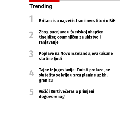
Trending
Britanci su najveći strani investitori u BiH
Zbog pucnjave u Švedskoj uhapšen
tinejdžer, osumnjičen za ubistvo i
ranjavanje
Poplave na Novom Zelandu, evakuisane
stotine ljudi
Tajne iz Jugoslavije: Turisti prolaze, ne
slute šta se krije u srcu planine uz bh.
granicu
Vučić i Kurti večeras o primjeni
dogovorenog