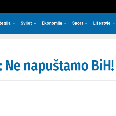
Regija
Svijet
Ekonomija
Sport
Lifestyle
la: Ne napuštamo BiH!