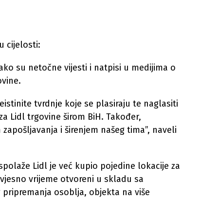
cijelosti:
ako su netočne vijesti i natpisi u medijima o
ovine.
stinite tvrdnje koje se plasiraju te naglasiti
 za Lidl trgovine širom BiH. Također,
zapošljavanja i širenjem našeg tima”, naveli
olaže Lidl je već kupio pojedine lokacije za
izvjesno vrijeme otvoreni u skladu sa
 pripremanja osoblja, objekta na više