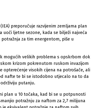
(IEA) preporučuje razvijenim zemljama plan
 uoči ljetne sezone, kada se bilježi najveća
a potražnja za tim energentom, piše u
izik mogućih velikih problema s opskrbom dok
tskom krizom pokrenutom ruskom invazijom
e opterećenje visokih cijena na potrošače, ali
d nafte te bi se istodobno utjecalo na to da
održiviju putanju.
čni plan u 10 točaka, kad bi se u potpunosti
smanjio potražnju za naftom za 2,7 milijuna
o je ekvivalent potražnje za naftom svih