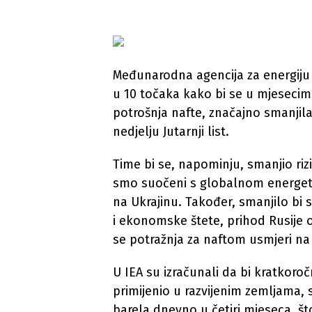
Međunarodna agencija za energiju 
u 10 točaka kako bi se u mjesecima
potrošnja nafte, značajno smanjil
nedjelju Jutarnji list.
Time bi se, napominju, smanjio r
smo suočeni s globalnom energe
na Ukrajinu. Također, smanjilo bi s
i ekonomske štete, prihod Rusije o
se potražnja za naftom usmjeri na 
U IEA su izračunali da bi kratkoro
primijenio u razvijenim zemljama, 
barela dnevno u četiri mjeseca, št