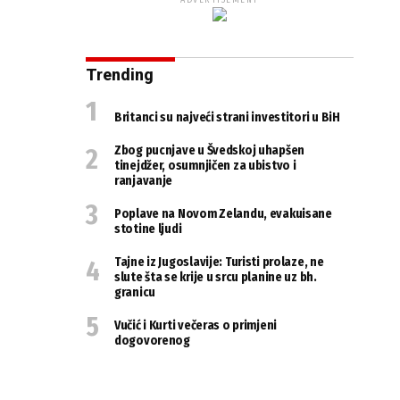
ADVERTISEMENT
Trending
Britanci su najveći strani investitori u BiH
Zbog pucnjave u Švedskoj uhapšen
tinejdžer, osumnjičen za ubistvo i
ranjavanje
Poplave na Novom Zelandu, evakuisane
stotine ljudi
Tajne iz Jugoslavije: Turisti prolaze, ne
slute šta se krije u srcu planine uz bh.
granicu
Vučić i Kurti večeras o primjeni
dogovorenog