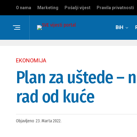
O nama
Marketing
Pošalji vijest
Pravila privatnosti
BiH
EKONOMIJA
Plan za uštede – n
rad od kuće
Objavljeno
23. Marta 2022.