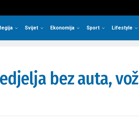
Regija
Svijet
Ekonomija
Sport
Lifestyle
edjelja bez auta, vo