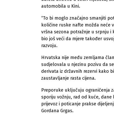
automobila u Kini.
“To bi moglo značajno smanjiti pot
količine ruske nafte možda neće viš
vršna sezona potražnje u srpnju i k
bio još veći da mjere također usvoj
razvoju.
Hrvatska nije među zemljama član
sudjelovala u njezinu pozivu da se
derivata iz državnih rezervi kako b
zaustavljanje rasta cijena.
Preporuke uključuju ograničenja z
sporiju vožnju, rad od kuće, dane b
prijevoz i poticanje prakse dijeljen
Gordana Grgas.