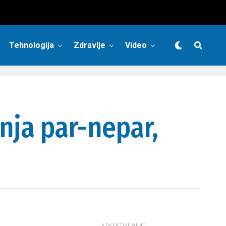
Tehnologija
Zdravlje
Video
žnja par-nepar,