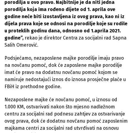
porodilja u ovo pravo. Najbitnije je da niti jedna
porodilja koja ima rođeno dijete od 1. aprila ove
godine neće biti izostavljena iz ovog prava, kao ni iz
dijela prava koje se odnosi na porodilje koje su rodile
u proteklih godinu dana, odnosno od 1.aprila 2021.
godine”,
rekao je direktor Centra za socijalni rad Sapna
Salih Omerović.
Podsjećamo, nezaposlene majke porodilje imaju pravo
na novčanu pomoć, dok će zaposlene majke porodilje
imat će pravo na dodatnu novčanu pomoć kojom se
namiruje nedostajući iznos do iznosa prosječne plaće u
FBiH iz prethodne godine.
Nezaposlene majke će novčanu pomoć, u iznosu od
1.000 KM, ostvarivati nakon što mjesno nadležnom
centru za socijalni rad podnesu zahtjev za ostvarivanje
ovog prava, dok će dodatnu novčanu pomoć zaposlenim
majkama centri za socijalni rad utvrđivati na osnovu