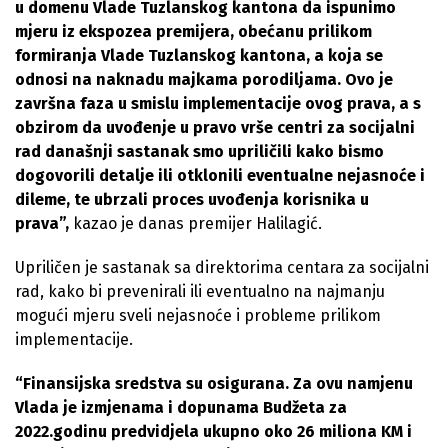
u domenu Vlade Tuzlanskog kantona da ispunimo
mjeru iz ekspozea premijera, obećanu prilikom
formiranja Vlade Tuzlanskog kantona, a koja se
odnosi na naknadu majkama porodiljama. Ovo je
završna faza u smislu implementacije ovog prava, a s
obzirom da uvođenje u pravo vrše centri za socijalni
rad današnji sastanak smo upriličili kako bismo
dogovorili detalje ili otklonili eventualne nejasnoće i
dileme, te ubrzali proces uvođenja korisnika u
prava”,
kazao je danas premijer Halilagić.
Upriličen je sastanak sa direktorima centara za socijalni
rad, kako bi prevenirali ili eventualno na najmanju
mogući mjeru sveli nejasnoće i probleme prilikom
implementacije.
“Finansijska sredstva su osigurana. Za ovu namjenu
Vlada je izmjenama i dopunama Budžeta za
2022.godinu predvidjela ukupno oko 26 miliona KM i