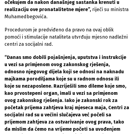
očekujem da nakon današnjeg sastanka krenuti u
realizaciju ove pronatalitetne mjere”,
riječi su ministra
Muhamedbegovića.
Procedurom je predviđeno da pravo na ovaj oblik
pomoći i stimulacije nataliteta utvrđuju mjesno nadležni
centri za socijalni rad.
“Danas smo dobili pojašnjenja, uputstva i instrukcije
u vezi sa primjenom ovog zakonskog rješenja,
odnosno njegovog dijela koji se odnosi na naknadu
majkama porodiljama koje su u radnom odnosu ili
koje su nezaposlene. Razriješili smo dileme koje smo,
kao prvostepeni organ, imali u vezi sa primjenom
ovog zakonskog rješenja. Iako je zakonski rok za
početak prijema zahtjeva kraj mjeseca maja, Centri za
socijalni rad su u većini slučajeva već počeli sa
prijemom zahtjeva za ostvarivanje ovog prava, tako
da mislim da ćemo na vrijeme početi sa uvođenjem