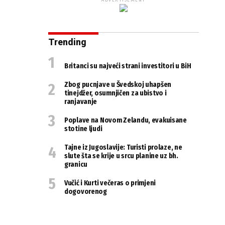
ADVERTISEMENT
Trending
Britanci su najveći strani investitori u BiH
Zbog pucnjave u Švedskoj uhapšen
tinejdžer, osumnjičen za ubistvo i
ranjavanje
Poplave na Novom Zelandu, evakuisane
stotine ljudi
Tajne iz Jugoslavije: Turisti prolaze, ne
slute šta se krije u srcu planine uz bh.
granicu
Vučić i Kurti večeras o primjeni
dogovorenog