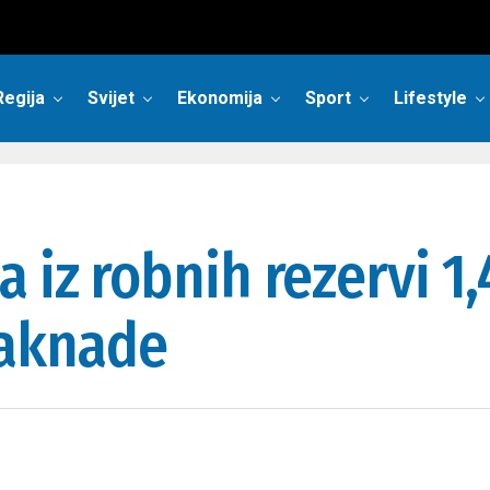
Regija
Svijet
Ekonomija
Sport
Lifestyle
 iz robnih rezervi 1,
naknade