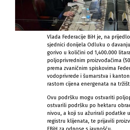
Vlada Federacije BiH je, na prijedl
sjednici donijela Odluku o davanju
gorivo u količini od 1,400.000 litar
poljoprivrednim proizvođačima (50 l
prema zvaničnim spiskovima Feder
vodoprivrede i šumarstva i kantona
rastom cijena energenata na tržišt
Ovu podršku mogu ostvariti poljopr
ostvarili podršku po hektaru obra
nivou, a koji su ažurirali podatke 
registru klijenata, te prijavili pro
FBiH za odnose s javnošću.