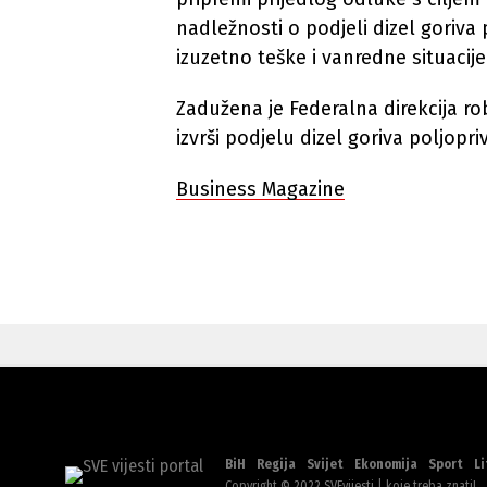
nadležnosti o podjeli dizel goriv
izuzetno teške i vanredne situacij
Zadužena je Federalna direkcija r
izvrši podjelu dizel goriva poljop
Business Magazine
BiH
Regija
Svijet
Ekonomija
Sport
Li
Copyright © 2022 SVEvijesti | koje treba znati!