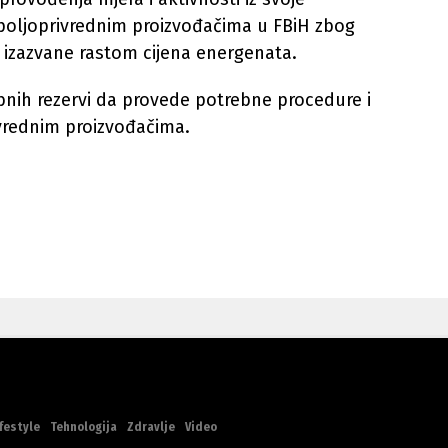
a poljoprivrednim proizvođačima u FBiH zbog
e izazvane rastom cijena energenata.
obnih rezervi da provede potrebne procedure i
rivrednim proizvođačima.
festyle
Tehnologija
Zdravlje
Video