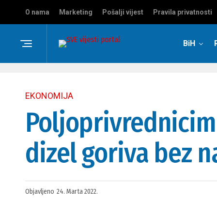
O nama
Marketing
Pošalji vijest
Pravila privatnosti
BiH
EKONOMIJA
Poljoprivrednicima
dizel goriva bez 
Objavljeno
24. Marta 2022.