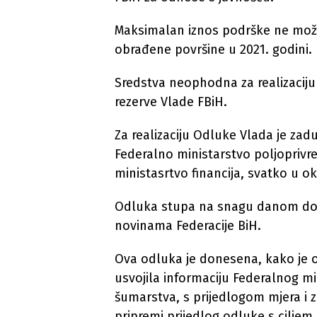
Maksimalan iznos podrške ne može 
obrađene površine u 2021. godini.
Sredstva neophodna za realizaciju
rezerve Vlade FBiH.
Za realizaciju Odluke Vlada je zadu
Federalno ministarstvo poljoprivr
ministasrtvo financija, svatko u ok
Odluka stupa na snagu danom dono
novinama Federacije BiH.
Ova odluka je donesena, kako je o
usvojila informaciju Federalnog mi
šumarstva, s prijedlogom mjera i z
pripremi prijedlog odluke s ciljem 