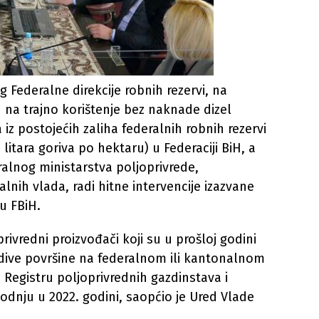
og Federalne direkcije robnih rezervi, na
 na trajno korištenje bez naknade dizel
a iz postojećih zaliha federalnih robnih rezervi
itara goriva po hektaru) u Federaciji BiH, a
alnog ministarstva poljoprivrede,
lnih vlada, radi hitne intervencije izazvane
u FBiH.
ivredni proizvođači koji su u prošloj godini
dive površine na federalnom ili kantonalnom
u Registru poljoprivrednih gazdinstava i
izvodnju u 2022. godini, saopćio je Ured Vlade