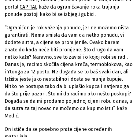
portal
CAPITAL
kaže da ograničavanje roka trajanja
ponude postoji kako bi se izbjegli gubici.
“Ograničen je rok važenja ponude, jer ne možemo ništa
garantirati. Nema smisla da vam da netko ponudu, vi
dođete sutra, a cijene se promijenile. Ovako barem
znate do kada neće biti promjene. Što drugo da vam
netko kaže? Naravno, sve to zavisi i o kojoj robi se radi.
Danas je, recimo skočila cijena kreča, termoblokova, kao
i Ytonga za 12 posto. Ne događa se to baš svaki dan, ali
tržište jeste jako nestabilno i dosta se manje kupuje.
Nitko ne postupa tako da bi uplašio kupca i natjerao ga
da što prije pazari. Što mi da radimo ako nešto poskupi?
Događa se da mi prodamo po jednoj cijeni robu danas, a
da sutra za taj novac ne možemo da kupimo istu”, kaže
Medić.
On ističe da se posebno prate cijene određenih
materijala.