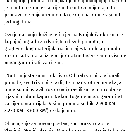
skupljanje ponuda i odlučivanje o najpovoljnijoj ubačeno
je u petu brzinu jer se cijene tako brzo mijenjaju da
prodavci nemaju vremena da čekaju na kupce više od
jednog dana.
Ovo je na svojoj koži osjetila jedna Banjalučanka koja je
kupujući ogradu za dvorište od svih ponuđača
građevinskog materijala na licu mjesta dobila ponudu i
rok do sutra da se izjasni, jer nakon tog vremena više ne
mogu garantirati za cijene.
„Na tri mjesta su mi rekli isto. Odmah su mi izračunali
ponude, sve tri su bile različite u par stotina maraka, a
onda su mi ostavili rok do večeras ili sutra ujutro da se
izjasnim i dam kaparu. Nakon toga ne mogu garantirati
za cijenu materijala. Visine ponuda su bile 2.900 KM,
3.250 KM i 3.600 KM“, rekla je ona.
Objašnjenje za novouspostavljenu praksu dao je
Vladimir Medić, vlasnik „Medeks prom“ iz Banja Luke. Za