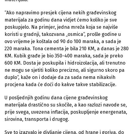
“Ako napravimo presjek cijena nekih građevinskog
materijala za godinu dana vidjet ćemo koliko je sve
poskupjelo. Na primjer, jedna mreža koja se najviše
koristi u gradnji, takozvana „osmica“, prošle godine u
ovo vrijeme je koštala od 90 do 100 maraka, a sada je
220 maraka. Tona cementa je bila 210 KM, a danas je 280
KM. Kubik građe je bio 350-400 maraka, sada je preko
600 KM. Dosta je poskupila i hidroizolacija, ali trenutno
ne mogu se sjetiti koliko precizno, ali sigurno skoro pa
duplo“, kaže on i dodaje da za sada nema nikakvih
procjena kada će doći do kakve takve stabilizacije.
U posljednjih godinu dana cijene građevinskog
materijala drastično su skočile, a kao razlozi navode se,
prije svega, uvezena inflacija, poskupljenje energenata,
sirovina, transporta i drugog.
Sve to izazvalo je divljanje cijena, od hrane i goriva, do