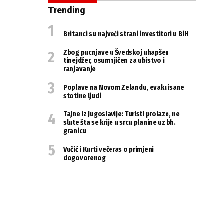
Trending
Britanci su najveći strani investitori u BiH
Zbog pucnjave u Švedskoj uhapšen
tinejdžer, osumnjičen za ubistvo i
ranjavanje
Poplave na Novom Zelandu, evakuisane
stotine ljudi
Tajne iz Jugoslavije: Turisti prolaze, ne
slute šta se krije u srcu planine uz bh.
granicu
Vučić i Kurti večeras o primjeni
dogovorenog