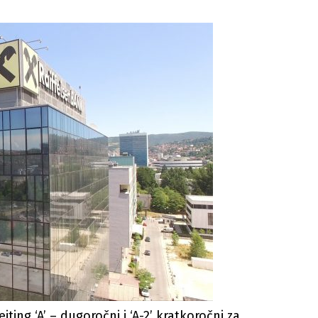
jting ‘A’ – dugoročni i ‘A-2’ kratkoročni za