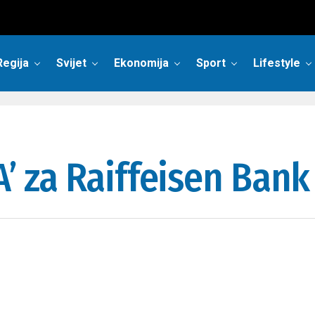
Regija
Svijet
Ekonomija
Sport
Lifestyle
A’ za Raiffeisen Bank