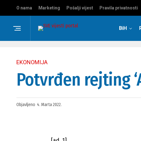
O nama
Marketing
Pošalji vijest
Pravila privatnosti
BiH
EKONOMIJA
Potvrđen rejting ‘
Objavljeno
4. Marta 2022.
[ad_1]