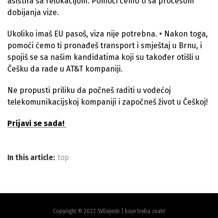
asistira sa relokacijom. Pomoći ćemo ti sa procesom
dobijanja vize.
Ukoliko imaš EU pasoš, viza nije potrebna. • Nakon toga,
pomoći ćemo ti pronađeš transport i smještaj u Brnu, i
spojiš se sa našim kandidatima koji su također otišli u
Češku da rade u AT&T kompaniji.
Ne propusti priliku da počneš raditi u vodećoj
telekomunikacijskoj kompaniji i započneš život u Češkoj!
Prijavi se sada!
In this article:
top
Copyright © 2022 SVEvijesti | koje treba znati!