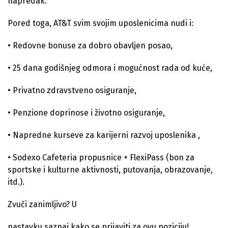
napredak.
Pored toga, AT&T svim svojim uposlenicima nudi i:
• Redovne bonuse za dobro obavljen posao,
• 25 dana godišnjeg odmora i mogućnost rada od kuće,
• Privatno zdravstveno osiguranje,
• Penzione doprinose i životno osiguranje,
• Napredne kurseve za karijerni razvoj uposlenika ,
• Sodexo Cafeteria propusnice + FlexiPass (bon za
sportske i kulturne aktivnosti, putovanja, obrazovanje,
itd.).
Zvuči zanimljivo? U
nastavku saznaj kako se prijaviti za ovu poziciju!