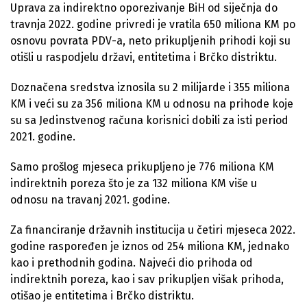
Uprava za indirektno oporezivanje BiH od siječnja do
travnja 2022. godine privredi je vratila 650 miliona KM po
osnovu povrata PDV-a, neto prikupljenih prihodi koji su
otišli u raspodjelu državi, entitetima i Brčko distriktu.
Doznačena sredstva iznosila su 2 milijarde i 355 miliona
KM i veći su za 356 miliona KM u odnosu na prihode koje
su sa Jedinstvenog računa korisnici dobili za isti period
2021. godine.
Samo prošlog mjeseca prikupljeno je 776 miliona KM
indirektnih poreza što je za 132 miliona KM više u
odnosu na travanj 2021. godine.
Za financiranje državnih institucija u četiri mjeseca 2022.
godine raspoređen je iznos od 254 miliona KM, jednako
kao i prethodnih godina. Najveći dio prihoda od
indirektnih poreza, kao i sav prikupljen višak prihoda,
otišao je entitetima i Brčko distriktu.