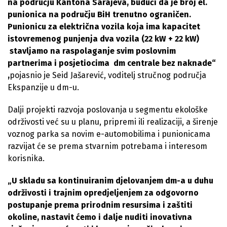
na području Kantona Sarajeva, budući da je broj el.
punionica na području BiH trenutno ograničen.
Punionicu za električna vozila koja ima kapacitet
istovremenog punjenja dva vozila (22 kW + 22 kW)
stavljamo na raspolaganje svim poslovnim
partnerima i posjetiocima dm centrale bez naknade“
,
pojasnio je Seid Jašarević, voditelj stručnog područja
Ekspanzije u dm-u.
Dalji projekti razvoja poslovanja u segmentu ekološke
održivosti već su u planu, pripremi ili realizaciji, a širenje
voznog parka sa novim e-automobilima i punionicama
razvijat će se prema stvarnim potrebama i interesom
korisnika.
„U skladu sa kontinuiranim djelovanjem dm-a u duhu
održivosti i trajnim opredjeljenjem za odgovorno
postupanje prema prirodnim resursima i zaštiti
okoline, nastavit ćemo i dalje nuditi inovativna