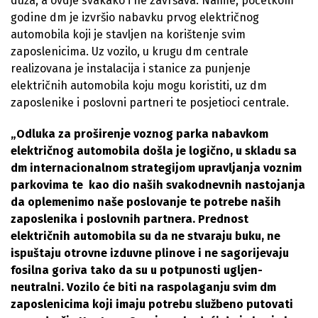
duža, a ovdje svakako i ne završava. Naime, početkom
godine dm je izvršio nabavku prvog električnog
automobila koji je stavljen na korištenje svim
zaposlenicima. Uz vozilo, u krugu dm centrale
realizovana je instalacija i stanice za punjenje
električnih automobila koju mogu koristiti, uz dm
zaposlenike i poslovni partneri te posjetioci centrale.
„Odluka za proširenje voznog parka nabavkom
električnog automobila došla je logično, u skladu sa
dm internacionalnom strategijom upravljanja voznim
parkovima te kao dio naših svakodnevnih nastojanja
da oplemenimo naše poslovanje te potrebe naših
zaposlenika i poslovnih partnera. Prednost
električnih automobila su da ne stvaraju buku, ne
ispuštaju otrovne izduvne plinove i ne sagorijevaju
fosilna goriva tako da su u potpunosti ugljen-
neutralni. Vozilo će biti na raspolaganju svim dm
zaposlenicima koji imaju potrebu službeno putovati