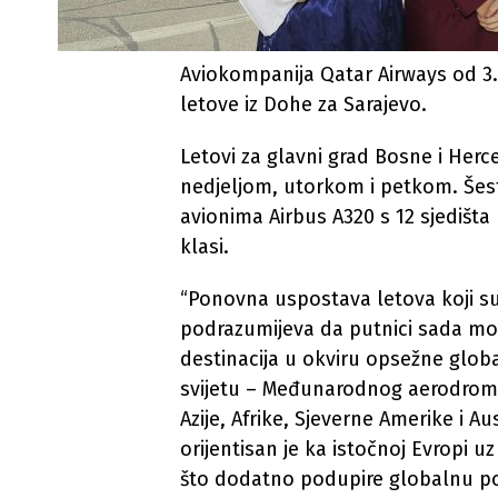
Aviokompanija Qatar Airways od 3
letove iz Dohe za Sarajevo.
Letovi za glavni grad Bosne i Herc
nedjeljom, utorkom i petkom. Šestos
avionima Airbus A320 s 12 sjedišta 
klasi.
“Ponovna uspostava letova koji su
podrazumijeva da putnici sada mog
destinacija u okviru opsežne glo
svijetu – Međunarodnog aerodroma 
Azije, Afrike, Sjeverne Amerike i Au
orijentisan je ka istočnoj Evropi 
što dodatno podupire globalnu p