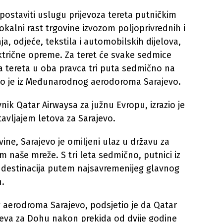
ostaviti uslugu prijevoza tereta putničkim
okalni rast trgovine izvozom poljoprivrednih i
, odjeće, tekstila i automobilskih dijelova,
ektrične opreme. Za teret će svake sedmice
a tereta u oba pravca tri puta sedmično na
o je iz Međunarodnog aerodoroma Sarajevo.
ik Qatar Airwaysa za južnu Evropu, izrazio je
vljajem letova za Sarajevo.
ine, Sarajevo je omiljeni ulaz u državu za
m naše mreže. S tri leta sedmično, putnici iz
0 destinacija putem najsavremenijeg glavnog
n.
 aerodroma Sarajevo, podsjetio je da Qatar
ajeva za Dohu nakon prekida od dvije godine