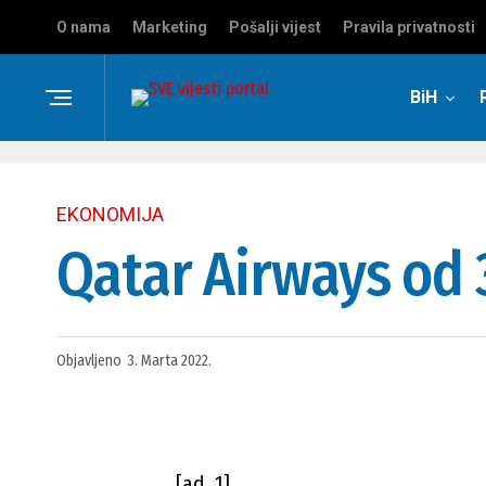
O nama
Marketing
Pošalji vijest
Pravila privatnosti
BiH
EKONOMIJA
Qatar Airways od 3
Objavljeno
3. Marta 2022.
[ad_1]