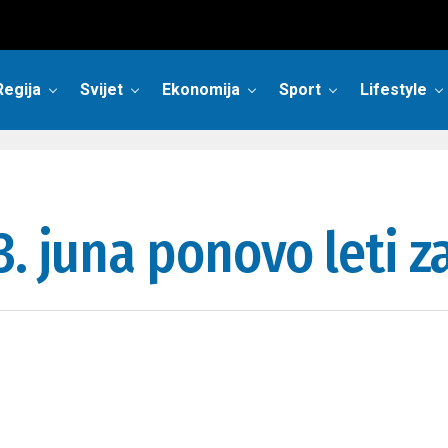
Regija
Svijet
Ekonomija
Sport
Lifestyle
. juna ponovo leti z