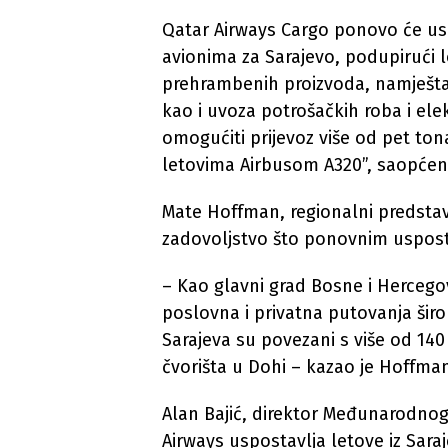
Qatar Airways Cargo ponovo će usp
avionima za Sarajevo, podupirući l
prehrambenih proizvoda, namještaja
kao i uvoza potrošačkih roba i el
omogućiti prijevoz više od pet ton
letovima Airbusom A320”, saopćen
Mate Hoffman, regionalni predstavn
zadovoljstvo što ponovnim usposta
– Kao glavni grad Bosne i Hercegov
poslovna i privatna putovanja širo
Sarajeva su povezani s više od 14
čvorišta u Dohi – kazao je Hoffma
Alan Bajić, direktor Međunarodnog
Airways uspostavlja letove iz Sar