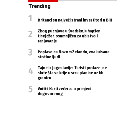
Trending
Britanci su najveći strani investitori u BiH
Zbog pucnjave u Švedskoj uhapšen
tinejdžer, osumnjičen za ubistvo i
ranjavanje
Poplave na Novom Zelandu, evakuisane
stotine ljudi
Tajne iz Jugoslavije: Turisti prolaze, ne
slute šta se krije u srcu planine uz bh.
granicu
Vučić i Kurti večeras o primjeni
dogovorenog