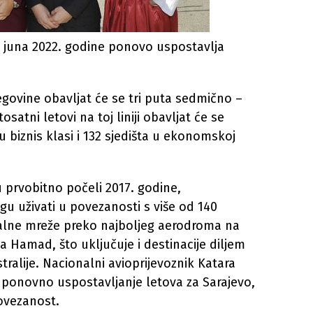
. juna 2022. godine ponovo uspostavlja
egovine obavljat će se tri puta sedmično –
atni letovi na toj liniji obavljat će se
u biznis klasi i 132 sjedišta u ekonomskoj
 prvobitno počeli 2017. godine,
u uživati u povezanosti s više od 140
balne mreže preko najboljeg aerodroma na
Hamad, što uključuje i destinacije diljem
stralije. Nacionalni avioprijevoznik Katara
uz ponovno uspostavljanje letova za Sarajevo,
ovezanost.