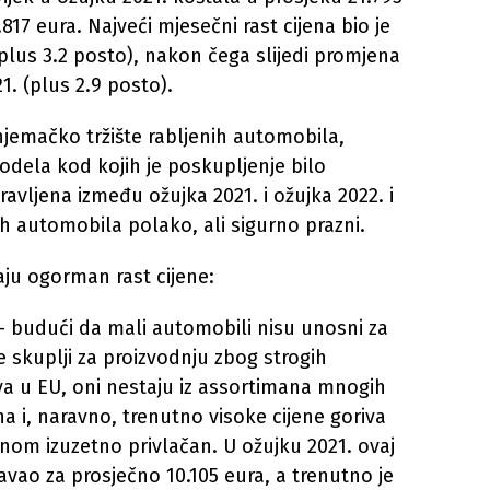
817 eura. Najveći mjesečni rast cijena bio je
(plus 3.2 posto), nakon čega slijedi promjena
. (plus 2.9 posto).
njemačko tržište rabljenih automobila,
odela kod kojih je poskupljenje bilo
vljena između ožujka 2021. i ožujka 2022. i
ih automobila polako, ali sigurno prazni.
aju ogorman rast cijene:
– budući da mali automobili nisu unosni za
 skuplji za proizvodnju zbog strogih
va u EU, oni nestaju iz assortimana mnogih
a i, naravno, trenutno visoke cijene goriva
nom izuzetno privlačan. U ožujku 2021. ovaj
avao za prosječno 10.105 eura, a trenutno je