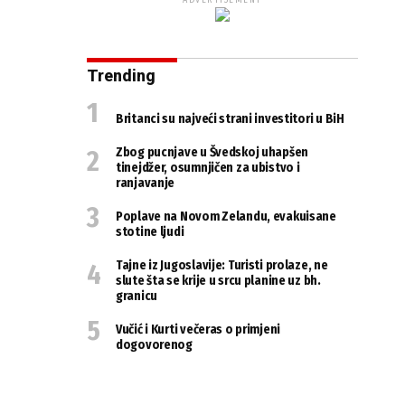
ADVERTISEMENT
Trending
Britanci su najveći strani investitori u BiH
Zbog pucnjave u Švedskoj uhapšen
tinejdžer, osumnjičen za ubistvo i
ranjavanje
Poplave na Novom Zelandu, evakuisane
stotine ljudi
Tajne iz Jugoslavije: Turisti prolaze, ne
slute šta se krije u srcu planine uz bh.
granicu
Vučić i Kurti večeras o primjeni
dogovorenog