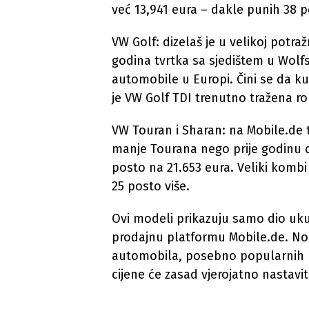
već 13,941 eura – dakle punih 38 p
VW Golf: dizelaš je u velikoj potraž
godina tvrtka sa sjedištem u Wol
automobile u Europi. Čini se da ku
je VW Golf TDI trenutno tražena ro
VW Touran i Sharan: na Mobile.de 
manje Tourana nego prije godinu d
posto na 21.653 eura. Veliki kombi
25 posto više.
Ovi modeli prikazuju samo dio uk
prodajnu platformu Mobile.de. No,
automobila, posebno popularnih be
cijene će zasad vjerojatno nastavit