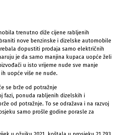
bila trenutno diže cijene rabljenih
braniti nove benzinske i dizelske automobile
trebala dopustiti prodaja samo električnih
aruju je da samo manjina kupaca uopće želi
oizvođači u isto vrijeme nude sve manje
 ih uopće više ne nude.
će se brže od potražnje
j fazi, ponuda rabljenih dizelskih i
brže od potražnje. To se odražava i na razvoj
prosjeku samo prošle godine porasle za
vijek u ožujku 2021. koštala u prosjeku 21.793