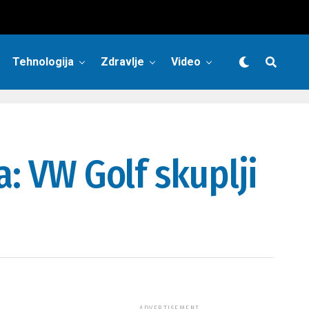
Tehnologija
Zdravlje
Video
a: VW Golf skuplji