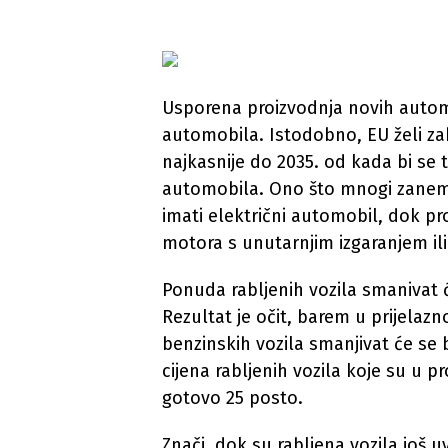
Usporena proizvodnja novih automo
automobila. Istodobno, EU želi za
najkasnije do 2035. od kada bi se 
automobila. Ono što mnogi zanem
imati električni automobil, dok pr
motora s unutarnjim izgaranjem ili
Ponuda rabljenih vozila smanivat 
Rezultat je očit, barem u prijelazno
benzinskih vozila smanjivat će se 
cijena rabljenih vozila koje su u 
gotovo 25 posto.
Znači, dok su rabljena vozila još u