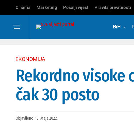
O nama
Marketing
Pošalji vijest
Pravila privatnosti
BiH
EKONOMIJA
Rekordno visoke ci
čak 30 posto
Objavljeno
10. Maja 2022.