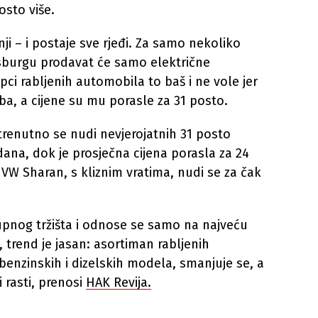
osto više.
nji – i postaje sve rjeđi. Za samo nekoliko
fsburgu prodavat će samo električne
pci rabljenih automobila to baš i ne vole jer
ba, a cijene su mu porasle za 31 posto.
trenutno se nudi nevjerojatnih 31 posto
ana, dok je prosječna cijena porasla za 24
 VW Sharan, s kliznim vratima, nudi se za čak
upnog tržišta i odnose se samo na najveću
 trend je jasan: asortiman rabljenih
nzinskih i dizelskih modela, smanjuje se, a
i rasti, prenosi
HAK Revija.