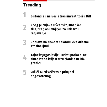
Trending
Britanci su najveći strani investitori u BiH
Zbog pucnjave u Švedskoj uhapšen
tinejdžer, osumnjičen za ubistvo i
ranjavanje
Poplave na Novom Zelandu, evakuisane
stotine ljudi
Tajne iz Jugoslavije: Turisti prolaze, ne
slute šta se krije u srcu planine uz bh.
granicu
Vučić i Kurti večeras o primjeni
dogovorenog