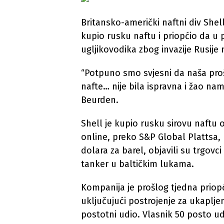
Britansko-američki naftni div Shell
kupio rusku naftu i priopćio da u
ugljikovodika zbog invazije Rusije 
“Potpuno smo svjesni da naša proš
nafte… nije bila ispravna i žao nam 
Beurden.
Shell je kupio rusku sirovu naftu 
online, preko S&P Global Plattsa, 
dolara za barel, objavili su trgovci
tanker u baltičkim lukama.
Kompanija je prošlog tjedna priopć
uključujući postrojenje za ukaplje
postotni udio. Vlasnik 50 posto ud