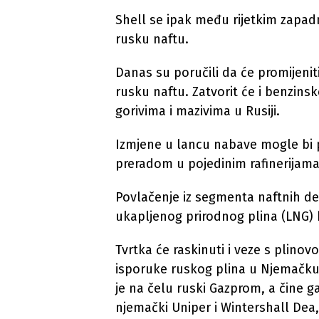
Shell se ipak među rijetkim zapa
rusku naftu.
Danas su poručili da će promijeniti
rusku naftu. Zatvorit će i benzins
gorivima i mazivima u Rusiji.
Izmjene u lancu nabave mogle bi p
preradom u pojedinim rafinerijama
Povlačenje iz segmenta naftnih deri
ukapljenog prirodnog plina (LNG) b
Tvrtka će raskinuti i veze s plinov
isporuke ruskog plina u Njemačku.
je na čelu ruski Gazprom, a čine ga
njemački Uniper i Wintershall Dea,