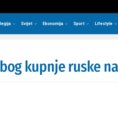
Regija
Svijet
Ekonomija
Sport
Lifestyle
 zbog kupnje ruske na