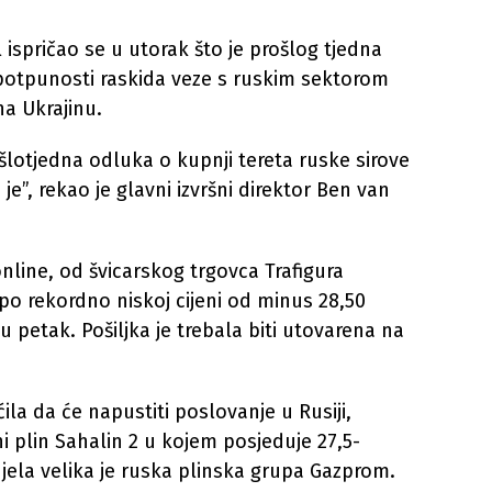
 ispričao se u utorak što je prošlog tjedna
 potpunosti raskida veze s ruskim sektorom
na Ukrajinu.
lotjedna odluka o kupnji tereta ruske sirove
je”, rekao je glavni izvršni direktor Ben van
online, od švicarskog trgovca Trafigura
po rekordno niskoj cijeni od minus 28,50
 u petak. Pošiljka je trebala biti utovarena na
ila da će napustiti poslovanje u Rusiji,
ni plin Sahalin 2 u kojem posjeduje 27,5-
jela velika je ruska plinska grupa Gazprom.