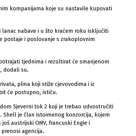
dnim kompanijama koje su nastavile kupovati
 lanac nabave i u što kraćem roku isključiti
ke postaje i poslovanje s zrakoplovnim
otrajati tjednima i rezultirat će smanjenom
, dodali su.
vata, plina koji stiže cjevovodima i iz
it će postupno, ističu.
odom Sjeverni tok 2 koji je trebao udvostručiti
 Shell je član istoimenog konzorcija, kojem
 još austrijski OMV, francuski Engie i
 prenosi agencija.