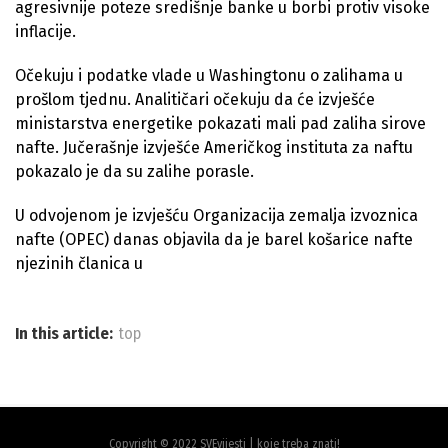
agresivnije poteze središnje banke u borbi protiv visoke
inflacije.
Očekuju i podatke vlade u Washingtonu o zalihama u
prošlom tjednu. Analitičari očekuju da će izvješće
ministarstva energetike pokazati mali pad zaliha sirove
nafte. Jučerašnje izvješće Američkog instituta za naftu
pokazalo je da su zalihe porasle.
U odvojenom je izvješću Organizacija zemalja izvoznica
nafte (OPEC) danas objavila da je barel košarice nafte
njezinih članica u
In this article:
top
Copyright © 2022 SVEvijesti | koje treba znati!