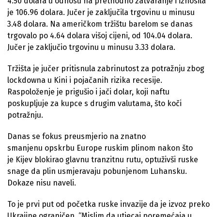
4.50 dolara u odnosu na prethodno zatvaranje i iznosila
je 106.96 dolara. Jučer je zaključila trgovinu u minusu
3.48 dolara. Na američkom tržištu barelom se danas
trgovalo po 4.64 dolara višoj cijeni, od 104.04 dolara.
Jučer je zaključio trgovinu u minusu 3.33 dolara.
Tržišta je jučer pritisnula zabrinutost za potražnju zbog
lockdowna u Kini i pojačanih rizika recesije.
Raspoloženje je prigušio i jači dolar, koji naftu
poskupljuje za kupce s drugim valutama, što koči
potražnju.
Danas se fokus preusmjerio na znatno
smanjenu opskrbu Europe ruskim plinom nakon što
je Kijev blokirao glavnu tranzitnu rutu, optuživši ruske
snage da plin usmjeravaju pobunjenom Luhansku.
Dokaze nisu naveli.
To je prvi put od početka ruske invazije da je izvoz preko
Ukrajine ograničen. “Mislim da utjecaj poremećaja u