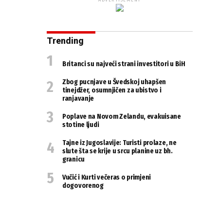
ADVERTISEMENT
Trending
Britanci su najveći strani investitori u BiH
Zbog pucnjave u Švedskoj uhapšen
tinejdžer, osumnjičen za ubistvo i
ranjavanje
Poplave na Novom Zelandu, evakuisane
stotine ljudi
Tajne iz Jugoslavije: Turisti prolaze, ne
slute šta se krije u srcu planine uz bh.
granicu
Vučić i Kurti večeras o primjeni
dogovorenog