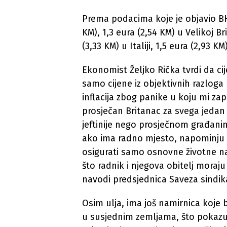
Prema podacima koje je objavio BHRT
KM), 1,3 eura (2,54 KM) u Velikoj Brit
(3,33 KM) u Italiji, 1,5 eura (2,93 KM
Ekonomist Željko Rička tvrdi da ci
samo cijene iz objektivnih razloga
inflacija zbog panike u koju mi zap
prosječan Britanac za svega jedan 
jeftinije nego prosječnom građaninu
ako ima radno mjesto, napominju s
osigurati samo osnovne životne n
što radnik i njegova obitelj moraju
navodi predsjednica Saveza sindik
Osim ulja, ima još namirnica koje b
u susjednim zemljama, što pokazu