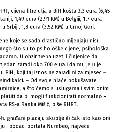
, cijena litre ulja u BiH košta 3,3 eura (6,45
aniji, 1,49 eura (2,91 KM) u Belgiji, 1,7 eura
) u Srbiji, 1,8 eura (3,52 KM) u Crnoj Gori.
jene koje se sada drastično mijenjaju nisu
 nego što su to psihološke cijene, psihološka
adamo. U obzir treba uzeti i činjenice da
tjedan zaradi oko 700 eura i da mu je ulje
 BiH, koji taj iznos ne zaradi ni za mjesec –
indikalci. – Od svoje plaće pokušavate
amirnice, a što ćemo s uslugama i svim onim
 platiti da bi mogli funkcionirati normalno –
ata RS-a Ranka Mišić, piše BHRT.
h. građani plaćaju skuplje ili čak isto kao oni
ju i podaci portala Numbeo, najveće