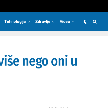
Tehnologija
Zdravlje
Video
više nego oni u