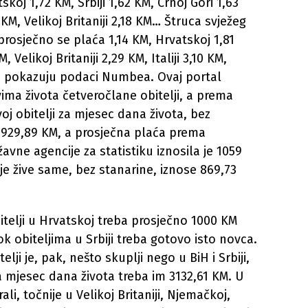
skoj 1,72 KM, Srbiji 1,62 KM, Crnoj Gori 1,63
 KM, Velikoj Britaniji 2,18 KM… Štruca svježeg
rosječno se plaća 1,14 KM, Hrvatskoj 1,81
, Velikoj Britaniji 2,29 KM, Italiji 3,10 KM,
oj, pokazuju podaci Numbea. Ovaj portal
ima života četveročlane obitelji, a prema
oj obitelji za mjesec dana života, bez
2929,89 KM, a prosječna plaća prema
avne agencije za statistiku iznosila je 1059
je žive same, bez stanarine, iznose 869,73
itelji u Hrvatskoj treba prosječno 1000 KM
k obiteljima u Srbiji treba gotovo isto novca.
lji je, pak, nešto skuplji nego u BiH i Srbiji,
mjesec dana života treba im 3132,61 KM. U
i, točnije u Velikoj Britaniji, Njemačkoj,