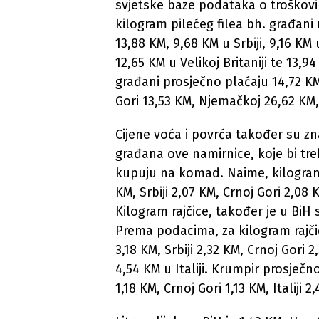
svjetske baze podataka o troškov
kilogram pilećeg filea bh. građani
13,88 KM, 9,68 KM u Srbiji, 9,16 KM u
12,65 KM u Velikoj Britaniji te 13
građani prosječno plaćaju 14,72 KM,
Gori 13,53 KM, Njemačkoj 26,62 KM, 
Cijene voća i povrća također su zn
građana ove namirnice, koje bi tre
kupuju na komad. Naime, kilogram 
KM, Srbiji 2,07 KM, Crnoj Gori 2,08 
Kilogram rajčice, također je u BiH
Prema podacima, za kilogram rajčice
3,18 KM, Srbiji 2,32 KM, Crnoj Gori 
4,54 KM u Italiji. Krumpir prosječno
1,18 KM, Crnoj Gori 1,13 KM, Italiji 