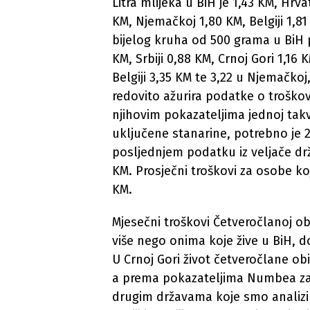
Litra mlijeka u BiH je 1,43 KM, Hrvat
KM, Njemačkoj 1,80 KM, Belgiji 1,81
bijelog kruha od 500 grama u BiH p
KM, Srbiji 0,88 KM, Crnoj Gori 1,16 KM
Belgiji 3,35 KM te 3,22 u Njemačk
redovito ažurira podatke o troškov
njihovim pokazateljima jednoj takv
uključene stanarine, potrebno je 
posljednjem podatku iz veljače drž
KM. Prosječni troškovi za osobe ko
KM.
Mjesečni troškovi Četveročlanoj ob
više nego onima koje žive u BiH, do
U Crnoj Gori život četveročlane obite
a prema pokazateljima Numbea za 
drugim državama koje smo analiziral