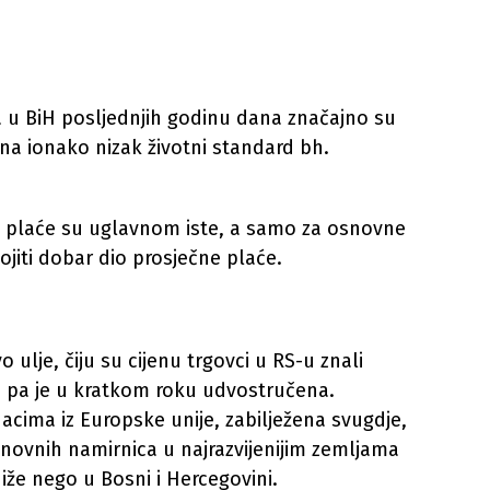
a u BiH posljednjih godinu dana značajno su
na ionako nizak životni standard bh.
ec, plaće su uglavnom iste, a samo za osnovne
ojiti dobar dio prosječne plaće.
ulje, čiju su cijenu trgovci u RS-u znali
u, pa je u kratkom roku udvostručena.
acima iz Europske unije, zabilježena svugdje,
snovnih namirnica u najrazvijenijim zemljama
iže nego u Bosni i Hercegovini.