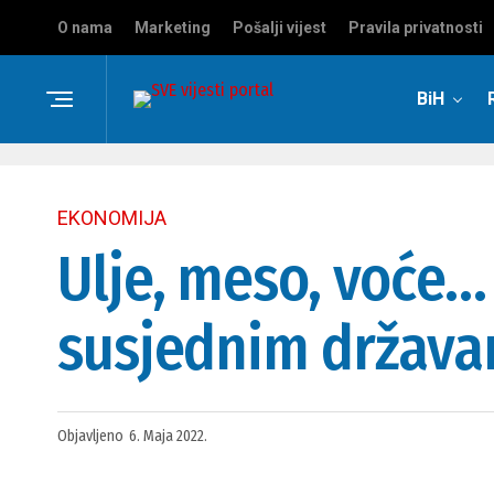
O nama
Marketing
Pošalji vijest
Pravila privatnosti
BiH
EKONOMIJA
Ulje, meso, voće… 
susjednim držav
Objavljeno
6. Maja 2022.