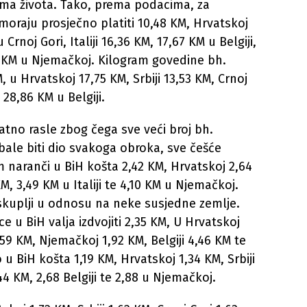
ima života. Tako, prema podacima, za
 moraju prosječno platiti 10,48 KM, Hrvatskoj
 Crnoj Gori, Italiji 16,36 KM, 17,67 KM u Belgiji,
,94 KM u Njemačkoj. Kilogram govedine bh.
 u Hrvatskoj 17,75 KM, Srbiji 13,53 KM, Crnoj
28,86 KM u Belgiji.
atno rasle zbog čega sve veći broj bh.
bale biti dio svakoga obroka, sve češće
naranči u BiH košta 2,42 KM, Hrvatskoj 2,64
KM, 3,49 KM u Italiji te 4,10 KM u Njemačkoj.
 skuplji u odnosu na neke susjedne zemlje.
 u BiH valja izdvojiti 2,35 KM, U Hrvatskoj
2,59 KM, Njemačkoj 1,92 KM, Belgiji 4,46 KM te
 u BiH košta 1,19 KM, Hrvatskoj 1,34 KM, Srbiji
2,44 KM, 2,68 Belgiji te 2,88 u Njemačkoj.