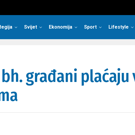
Regija
Svijet
Ekonomija
Sport
Lifestyle
bh. građani plaćaju 
ama