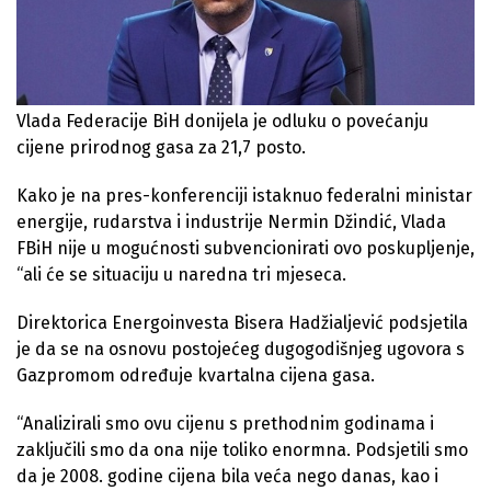
Vlada Federacije BiH donijela je odluku o povećanju
cijene prirodnog gasa za 21,7 posto.
Kako je na pres-konferenciji istaknuo federalni ministar
energije, rudarstva i industrije Nermin Džindić, Vlada
FBiH nije u mogućnosti subvencionirati ovo poskupljenje,
“ali će se situaciju u naredna tri mjeseca.
Direktorica Energoinvesta Bisera Hadžialjević podsjetila
je da se na osnovu postojećeg dugogodišnjeg ugovora s
Gazpromom određuje kvartalna cijena gasa.
“Analizirali smo ovu cijenu s prethodnim godinama i
zaključili smo da ona nije toliko enormna. Podsjetili smo
da je 2008. godine cijena bila veća nego danas, kao i