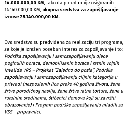
14.000.000,00 KM
, tako da pored ranije osiguranih
14.140.000,00 KM,
ukupna sredstva za zapošljavanje
iznose 28.140.000,00 KM.
Ova sredstva su predviđena za realizaciju tri programa,
za koje je izražen poseban interes za zapošljavanje i to:
Podrška zapošljavanju i samozapošljavanju djece
poginulih boraca, demobilisanih boraca i ratnih vojnih
invalida VRS – Projekat “Zajedno do posla“, Podrška
zapošljavanju i samozapošljavanju ciljnih kategorija u
privredi (nezposlenih lica preko 40 godina života, žene
žrtve porodičnog nasilja, žene žrtve ratne torture, žene u
ruralnim sredinama, štićenici domova koji su završili
obrazovanje) i Program podrške zapošljavanju mladih sa
VSS – pripravnici.