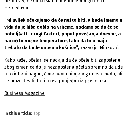
niz od već nekoliko slabih medonosnih godina u
Hercegovini.
“Mi uvijek očekujemo da će nešto biti, a kada imamo u
vidu da je kiša došla na vrijeme, nadamo se da će se
poboljšati i drugi faktori, poput povećanja dnevne, a
naročito noćne temperature, tako da bi u maju
trebalo da bude unosa u košnice”,
kazao je Ninković.
Kako kaže, pčelari se nadaju da će pčele biti zaposlene i
zbog činjenice da je nezaposlena pčela spremna da uđe
u rojidbeni nagon, čime nema ni njenog unosa meda, ali
se može desiti da ti rojevi pobjegnu iz pčelinjaka.
Business Magazine
In this article:
top