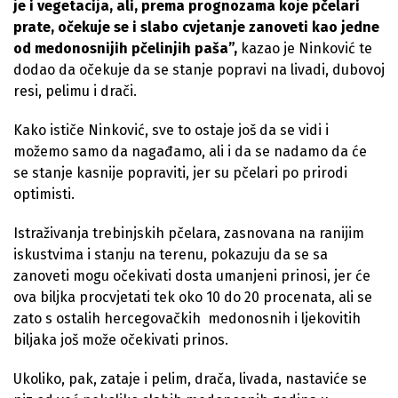
je i vegetacija, ali, prema prognozama koje pčelari
prate, očekuje se i slabo cvjetanje zanoveti kao jedne
od medonosnijih pčelinjih paša”,
kazao je Ninković te
dodao da očekuje da se stanje popravi na livadi, dubovoj
resi, pelimu i drači.
Kako ističe Ninković, sve to ostaje još da se vidi i
možemo samo da nagađamo, ali i da se nadamo da će
se stanje kasnije popraviti, jer su pčelari po prirodi
optimisti.
Istraživanja trebinjskih pčelara, zasnovana na ranijim
iskustvima i stanju na terenu, pokazuju da se sa
zanoveti mogu očekivati dosta umanjeni prinosi, jer će
ova biljka procvjetati tek oko 10 do 20 procenata, ali se
zato s ostalih hercegovačkih medonosnih i ljekovitih
biljaka još može očekivati prinos.
Ukoliko, pak, zataje i pelim, drača, livada, nastaviće se