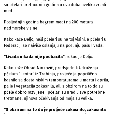
su pčelari prethodnih godina u ovo doba uveliko vrcali
med.
Posljednjih godina begrem medi na 200 metara
nadmorske visine.
Kako kaže Deljo, naši pčelari su na toj visini, a pčelari u
Federaciji se najviše oslanjaju na pčelinju pašu livada.
“Livada nikada nije podbacila”,
rekao je Deljo.
Kako kaže Obrad Ninković, predsjednik Udruženja
pčelara “Leotar” iz Trebinja, proljeće je poprilično
kasnilo sa dosta niskim temperaturama u martu i aprilu,
pa je i vegetacija zakasnila, ali, s obzirom na to da su
pčele dobro razvijene i pčelari su uradili sve potrebne
tretmane, njihova očekivanja od maja su velika.
“S obzirom na to da je proljeće zakasnilo, zakasnila