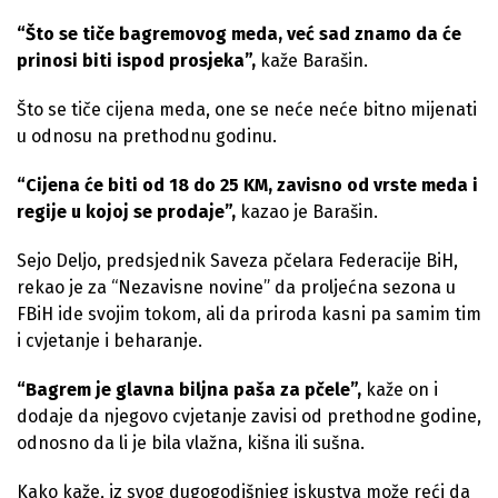
“Što se tiče bagremovog meda, već sad znamo da će
prinosi biti ispod prosjeka”,
kaže Barašin.
Što se tiče cijena meda, one se neće neće bitno mijenati
u odnosu na prethodnu godinu.
“Cijena će biti od 18 do 25 KM, zavisno od vrste meda i
regije u kojoj se prodaje”,
kazao je Barašin.
Sejo Deljo, predsjednik Saveza pčelara Federacije BiH,
rekao je za “Nezavisne novine” da proljećna sezona u
FBiH ide svojim tokom, ali da priroda kasni pa samim tim
i cvjetanje i beharanje.
“Bagrem je glavna biljna paša za pčele”,
kaže on i
dodaje da njegovo cvjetanje zavisi od prethodne godine,
odnosno da li je bila vlažna, kišna ili sušna.
Kako kaže, iz svog dugogodišnjeg iskustva može reći da