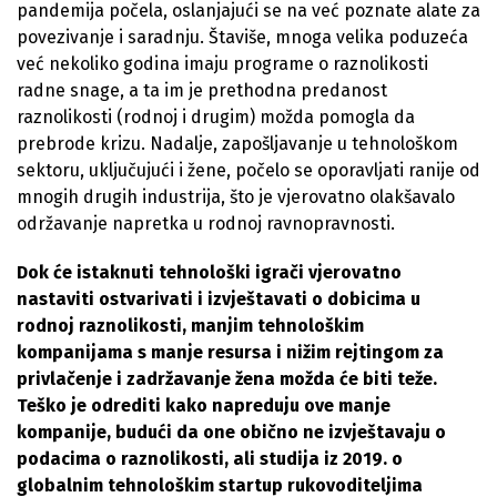
pandemija počela, oslanjajući se na već poznate alate za
povezivanje i saradnju. Štaviše, mnoga velika poduzeća
već nekoliko godina imaju programe o raznolikosti
radne snage, a ta im je prethodna predanost
raznolikosti (rodnoj i drugim) možda pomogla da
prebrode krizu. Nadalje, zapošljavanje u tehnološkom
sektoru, uključujući i žene, počelo se oporavljati ranije od
mnogih drugih industrija, što je vjerovatno olakšavalo
održavanje napretka u rodnoj ravnopravnosti.
Dok će istaknuti tehnološki igrači vjerovatno
nastaviti ostvarivati ​​i izvještavati ​​o dobicima u
rodnoj raznolikosti, manjim tehnološkim
kompanijama s manje resursa i nižim rejtingom za
privlačenje i zadržavanje žena možda će biti teže.
Teško je odrediti kako napreduju ove manje
kompanije, budući da one obično ne izvještavaju o
podacima o raznolikosti, ali studija iz 2019. o
globalnim tehnološkim startup rukovoditeljima