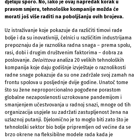
djeluju sporo. No, iako je ovaj napredak korak u
pravom smjeru, tehnološke kompanije možda će
morati još više raditi na poboljšanju ovih brojeva.
Uz istraživanje koje pokazuje da različiti timovi rade
bolje i da su inovativniji, čelnici u različitim industrijama
prepoznaju da je raznolika radna snaga – prema spolu,
rasi, dobi i drugim društvenim faktorima – dobra za
poslovanje.
Deloittova
analiza 20 velikih tehnoloških
kompanija koje daju godišnje izvještaje o raznolikosti
radne snage pokazuje da su one zadržale svoj zamah na
frontu spolova u posljednje dvije godine. Unatoč tome
što su žene neproporcionalno pogođene porastom
globalne nezaposlenosti uzrokovane pandemijom i
smanjenjem učestvovanja u radnoj snazi, mnoge od tih
organizacija uspjele su zadržati zastupljenost žena na
uzlaznoj putanji. Djelomično je to moglo biti zato što je
tehnološki sektor bio bolje pripremljen od većine da se
brzo okrene na fleksibilne modele rada kada je