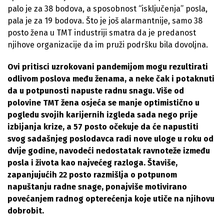
palo je za 38 bodova, a sposobnost “isključenja” posla,
pala je za 19 bodova. Što je još alarmantnije, samo 38
posto žena u TMT industriji smatra da je predanost
njihove organizacije da im pruži podršku bila dovoljna.
Ovi pritisci uzrokovani pandemijom mogu rezultirati
odlivom poslova među ženama, a neke čak i potaknuti
da u potpunosti napuste radnu snagu. Više od
polovine TMT žena osjeća se manje optimistično u
pogledu svojih karijernih izgleda sada nego prije
izbijanja krize, a 57 posto očekuje da će napustiti
svog sadašnjeg poslodavca radi nove uloge u roku od
dvije godine, navodeći nedostatak ravnoteže između
posla i života kao najvećeg razloga. Štaviše,
zapanjujućih 22 posto razmišlja o potpunom
napuštanju radne snage, ponajviše motivirano
povećanjem radnog opterećenja koje utiče na njihovu
dobrobit.