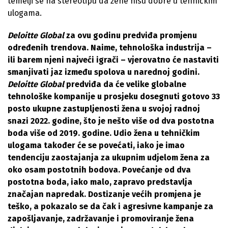
temelji se na stereotipu da žene nisu dobre u tehničkim
ulogama.
Deloitte Global
za ovu godinu predviđa promjenu
određenih trendova. Naime, tehnološka industrija –
ili barem njeni najveći igrači – vjerovatno će nastaviti
smanjivati ​​jaz između spolova u narednoj godini.
Deloitte Global
predviđa da će velike globalne
tehnološke kompanije u prosjeku dosegnuti gotovo 33
posto ukupne zastupljenosti žena u svojoj radnoj
snazi ​​2022. godine, što je nešto više od dva postotna
boda više od 2019. godine. Udio žena u tehničkim
ulogama također će se povećati, iako je imao
tendenciju zaostajanja za ukupnim udjelom žena za
oko osam postotnih bodova. Povećanje od dva
postotna boda, iako malo, zapravo predstavlja
značajan napredak. Dostizanje većih promjena je
teško, a pokazalo se da čak i agresivne kampanje za
zapošljavanje, zadržavanje i promoviranje žena