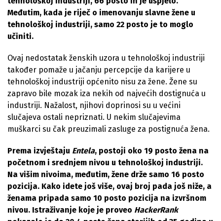
tehnološkoj industriji, 66 posto ih je uspjelo.
Međutim, kada je riječ o imenovanju slavne žene u
tehnološkoj industriji, samo 22 posto je to moglo
učiniti.
Ovaj nedostatak ženskih uzora u tehnološkoj industriji
također pomaže u jačanju percepcije da karijere u
tehnološkoj industriji općenito nisu za žene. Žene su
zapravo bile mozak iza nekih od najvećih dostignuća u
industriji. Nažalost, njihovi doprinosi su u većini
slučajeva ostali nepriznati. U nekim slučajevima
muškarci su čak preuzimali zasluge za postignuća žena.
Prema izvještaju
Entela
, postoji oko 19 posto žena na
početnom i srednjem nivou u tehnološkoj industriji.
Na višim nivoima, međutim, žene drže samo 16 posto
pozicija. Kako idete još više, ovaj broj pada još niže, a
ženama pripada samo 10 posto pozicija na izvršnom
nivou. Istraživanje koje je proveo
HackerRank