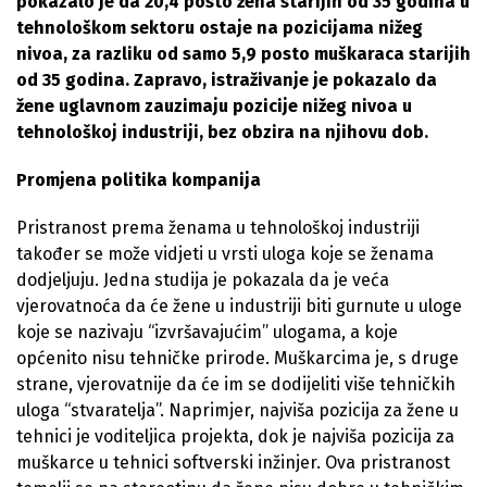
pokazalo je da 20,4 posto žena starijih od 35 godina u
tehnološkom sektoru ostaje na pozicijama nižeg
nivoa, za razliku od samo 5,9 posto muškaraca starijih
od 35 godina. Zapravo, istraživanje je pokazalo da
žene uglavnom zauzimaju pozicije nižeg nivoa u
tehnološkoj industriji, bez obzira na njihovu dob.
Promjena politika kompanija
Pristranost prema ženama u tehnološkoj industriji
također se može vidjeti u vrsti uloga koje se ženama
dodjeljuju. Jedna studija je pokazala da je veća
vjerovatnoća da će žene u industriji biti gurnute u uloge
koje se nazivaju “izvršavajućim” ulogama, a koje
općenito nisu tehničke prirode. Muškarcima je, s druge
strane, vjerovatnije da će im se dodijeliti više tehničkih
uloga “stvaratelja”. Naprimjer, najviša pozicija za žene u
tehnici je voditeljica projekta, dok je najviša pozicija za
muškarce u tehnici softverski inžinjer. Ova pristranost