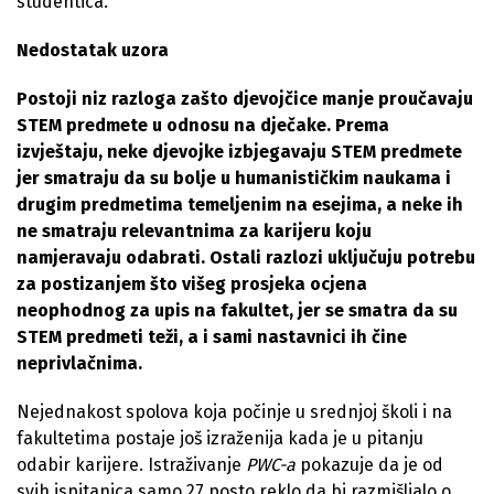
studentica.
Nedostatak uzora
Postoji niz razloga zašto djevojčice manje proučavaju
STEM predmete u odnosu na dječake. Prema
izvještaju, neke djevojke izbjegavaju STEM predmete
jer smatraju da su bolje u humanističkim naukama i
drugim predmetima temeljenim na esejima, a neke ih
ne smatraju relevantnima za karijeru koju
namjeravaju odabrati. Ostali razlozi uključuju potrebu
za postizanjem što višeg prosjeka ocjena
neophodnog za upis na fakultet, jer se smatra da su
STEM predmeti teži, a i sami nastavnici ih čine
neprivlačnima.
Nejednakost spolova koja počinje u srednjoj školi i na
fakultetima postaje još izraženija kada je u pitanju
odabir karijere. Istraživanje
PWC-a
pokazuje da je od
svih ispitanica samo 27 posto reklo da bi razmišljalo o