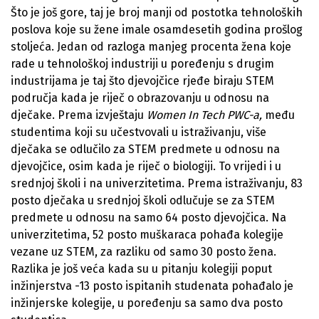
Što je još gore, taj je broj manji od postotka tehnoloških
poslova koje su žene imale osamdesetih godina prošlog
stoljeća. Jedan od razloga manjeg procenta žena koje
rade u tehnološkoj industriji u poređenju s drugim
industrijama je taj što djevojčice rjeđe biraju STEM
područja kada je riječ o obrazovanju u odnosu na
dječake. Prema izvještaju
Women In Tech PWC-a,
među
studentima koji su učestvovali u istraživanju, više
dječaka se odlučilo za STEM predmete u odnosu na
djevojčice, osim kada je riječ o biologiji. To vrijedi i u
srednjoj školi i na univerzitetima. Prema istraživanju, 83
posto dječaka u srednjoj školi odlučuje se za STEM
predmete u odnosu na samo 64 posto djevojčica. Na
univerzitetima, 52 posto muškaraca pohađa kolegije
vezane uz STEM, za razliku od samo 30 posto žena.
Razlika je još veća kada su u pitanju kolegiji poput
inžinjerstva -13 posto ispitanih studenata pohađalo je
inžinjerske kolegije, u poređenju sa samo dva posto