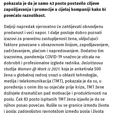
pokazala je da je samo 43 posto postavilo ciljeve
zapošljavanja i promocije u cijeloj kompaniji kako bi
povećalo raznolikost.
Daljnji napredak vjerovatno će zahtijevati obnovljenu
predanost i veći napor. I dalje postoje dobro poznati
izazovi za pravednu zastupljenost žena, uključujući
faktore povezane s obrazovnom linijom, zapošljavanjem,
zadržavanjem, plaćom i napredovanjem. Dodatno tim
izazovima, pandemija COVID-19 snažno je uticala na
dobrobit i profesionalne izglede radnika.
Deloitteova
studija
Women @ Work iz 2021
. koja je anketirala 500
žena u globalnoj radnoj snazi ​​u oblasti tehnologije,
medija i telekomunikacija (TMT), pokazala je da su, u
poređenju s onim što su osjećale prije krize, TMT žene
doživjele dramatičan pad motivacije i produktivnosti na
poslu. Čak 83 posto ispitanih TMT žena izjavilo je da se
njihov posao povećao. Rušile su se granice između života
i posla: zadovoljstvo ravnotežom između posla i života