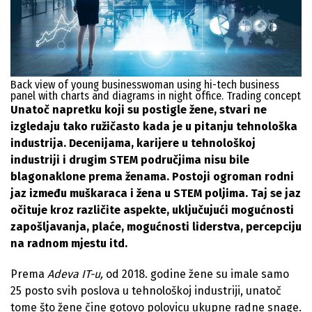
Back view of young businesswoman using hi-tech business
panel with charts and diagrams in night office. Trading concept
Unatoč napretku koji su postigle žene, stvari ne
izgledaju tako ružičasto kada je u pitanju tehnološka
industrija. Decenijama, karijere u tehnološkoj
industriji i drugim STEM područjima nisu bile
blagonaklone prema ženama. Postoji ogroman rodni
jaz između muškaraca i žena u STEM poljima. Taj se jaz
očituje kroz različite aspekte, uključujući mogućnosti
zapošljavanja, plaće, mogućnosti liderstva, percepciju
na radnom mjestu itd.
Prema
Adeva IT-u,
od 2018. godine žene su imale samo
25 posto svih poslova u tehnološkoj industriji, unatoč
tome što žene čine gotovo polovicu ukupne radne snage.