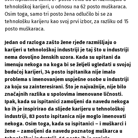
tehnološkoj karijeri, u odnosu na 62 posto muškaraca.
Osim toga, samo tri posto žena odlučilo bi se za
tehnološku karijeru kao svoj prvi izbor, za razliku od 15
posto muškaraca.
Jedan od razloga zašto žene rjeđe razmišljaju o
karijeri u tehnološkoj industriji je taj što u industriji
nema dovoljno ženskih uzora. Kada su upitani da
imenuju nekoga na koga bi se željeli ugledati u svojoj
budućoj karijeri, 34 posto ispitanika nije imalo
problema s imenovanjem uspješne osobe u industriji
za koju su zainteresirani. Što je najvažnije, nije bilo
značajnih razlika u spolovima imenovane ličnosti.
Ipak, kada su ispitanici zamoljeni da navedu nekoga
ko ih je inspirirao da slijede karijeru u tehnološkoj
industriji, 83 posto ispitanica nije moglo imenovati
nekoga. Osim toga, kada su ispitanici – i muškarci i
žene – zamoljeni da navedu poznatog muškarca u