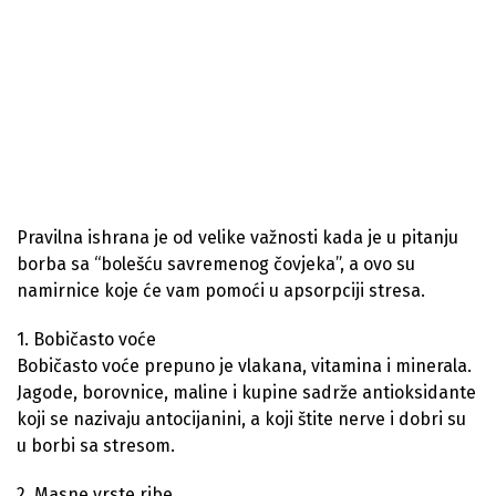
Pravilna ishrana je od velike važnosti kada je u pitanju
borba sa “bolešću savremenog čovjeka”, a ovo su
namirnice koje će vam pomoći u apsorpciji stresa.
1. Bobičasto voće
Bobičasto voće prepuno je vlakana, vitamina i minerala.
Jagode, borovnice, maline i kupine sadrže antioksidante
koji se nazivaju antocijanini, a koji štite nerve i dobri su
u borbi sa stresom.
2. Masne vrste ribe