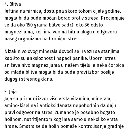
4. Blitva
Jeftina namirnica, dostupna skoro tokom cijele godine,
mogla bi da bude moćan borac protiv stresa. Procjenjuje
se da oko 150 grama blitve sadrži oko 36 odsto
magnezijuma, koji ima veoma bitnu ulogu u odgovoru
našeg organizma na hronični stres.
Nizak nivo ovog minerala dovodi se u vezu sa stanjima
kao što su anksioznost i napadi panike. Uporni stres
snižava nivo magnezijuma u našem tijelu, a neka čorbica
od mlade blitve mogla bi da bude pravi izbor poslije
dugog i stresnog dana.
5. Jaja
Jaja su prirodni izvor više vrsta vitamina, minerala,
amino-kiselina i antioksidanata nepohodnih da daju
pravi odgovor na stres. Žumance je posebno bogato
holinom, nutritijentom kog ima samo u nekoliko vrsta
hrane. Smatra se da holin pomaže kontrolisanje gradnje