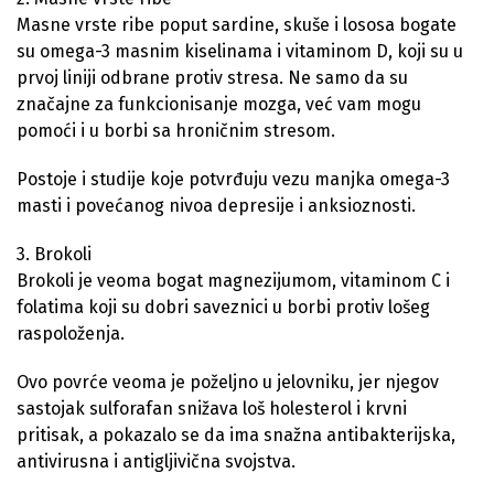
Masne vrste ribe poput sardine, skuše i lososa bogate
su omega-3 masnim kiselinama i vitaminom D, koji su u
prvoj liniji odbrane protiv stresa. Ne samo da su
značajne za funkcionisanje mozga, već vam mogu
pomoći i u borbi sa hroničnim stresom.
Postoje i studije koje potvrđuju vezu manjka omega-3
masti i povećanog nivoa depresije i anksioznosti.
3. Brokoli
Brokoli je veoma bogat magnezijumom, vitaminom C i
folatima koji su dobri saveznici u borbi protiv lošeg
raspoloženja.
Ovo povrće veoma je poželjno u jelovniku, jer njegov
sastojak sulforafan snižava loš holesterol i krvni
pritisak, a pokazalo se da ima snažna antibakterijska,
antivirusna i antigljivična svojstva.