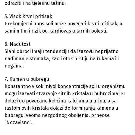
odraziti i na tjelesnu težinu.
5. Visok krvni pritisak
Prekomjerni unos soli može povećati krvni pritisak, a
samim tim i rizik od kardiovaskularnih bolesti.
6. Nadutost
Slani obroci imaju tendenciju da izazovu neprijatno
nadimanje stomaka, kao i otok prstiju na rukama ili
nogama.
7. Kamen u bubregu
Konstantno visoki nivoi koncentracije soli u organizmu
mogu izazvati stvaranje sitnih kristala u bubrezima jer
dolazi do povećane količina kalcijuma u urinu, a sa
rastom ovih kristala dolazi do formiranja kamena u
bubregu, veoma nezgodnog oboljenja. prneose
“
Nezavisne
“.