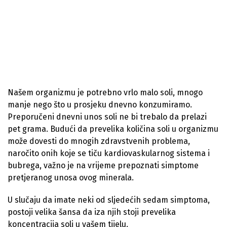
Našem organizmu je potrebno vrlo malo soli, mnogo
manje nego što u prosjeku dnevno konzumiramo.
Preporučeni dnevni unos soli ne bi trebalo da prelazi
pet grama. Budući da prevelika količina soli u organizmu
može dovesti do mnogih zdravstvenih problema,
naročito onih koje se tiču kardiovaskularnog sistema i
bubrega, važno je na vrijeme prepoznati simptome
pretjeranog unosa ovog minerala.
U slučaju da imate neki od sljedećih sedam simptoma,
postoji velika šansa da iza njih stoji prevelika
koncentracija soli u vašem tijelu.