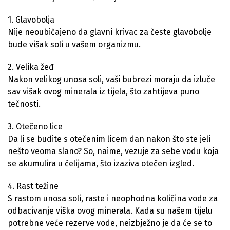
1. Glavobolja
Nije neoubičajeno da glavni krivac za česte glavobolje
bude višak soli u vašem organizmu.
2. Velika žeđ
Nakon velikog unosa soli, vaši bubrezi moraju da izluče
sav višak ovog minerala iz tijela, što zahtijeva puno
tečnosti.
3. Otečeno lice
Da li se budite s otečenim licem dan nakon što ste jeli
nešto veoma slano? So, naime, vezuje za sebe vodu koja
se akumulira u ćelijama, što izaziva otečen izgled.
4. Rast težine
S rastom unosa soli, raste i neophodna količina vode za
odbacivanje viška ovog minerala. Kada su našem tijelu
potrebne veće rezerve vode, neizbježno je da će se to