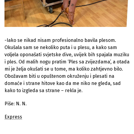
-Iako se nikad nisam profesionalno bavila plesom.
Okušala sam se nekoliko puta i u plesu, a kako sam
voljela oponašati svjetske dive, uvijek bih spajala muziku
i ples. Od malih nogu pratim ‘Ples sa zvijezdama’, a otada
mi je želja okušati se u tome, ma koliko zahtjevno bilo.
Obožavam biti u opuštenom okruženju i plesati na
domaće i strane hitove kao da me niko ne gleda, sad
kako to izgleda sa strane – rekla je.
Piše: N. N.
Express