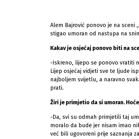
Alem Bajrović ponovo je na sceni „Z
stigao umoran od nastupa na sni
Kakav je osjećaj ponovo biti na sc
-Iskreno, lijepo se ponovo vratiti
Lijep osjećaj vidjeti sve te ljude 
najboljem svijetlu, a naravno svaka
prati.
Žiri je primjetio da si umoran. Hoće
-Da, svi su odmah primjetili taj u
moralo da bude jer nisam imao ni
već bili ugovoreni prije saznanja 