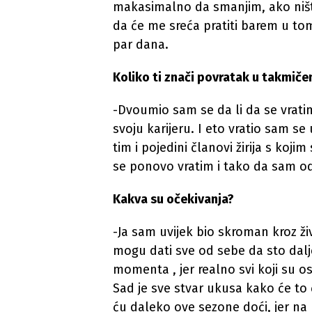
makasimalno da smanjim, ako ništ
da će me sreća pratiti barem u t
par dana.
Koliko ti znači povratak u takmiče
-Dvoumio sam se da li da se vrati
svoju karijeru. I eto vratio sam s
tim i pojedini članovi žirija s ko
se ponovo vratim i tako da sam od
Kakva su očekivanja?
-Ja sam uvijek bio skroman kroz živ
mogu dati sve od sebe da sto dalj
momenta , jer realno svi koji su o
Sad je sve stvar ukusa kako će to č
ću daleko ove sezone doći, jer na