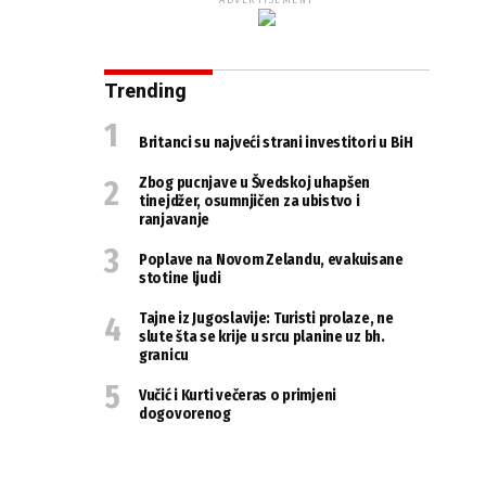
ADVERTISEMENT
Trending
Britanci su najveći strani investitori u BiH
Zbog pucnjave u Švedskoj uhapšen
tinejdžer, osumnjičen za ubistvo i
ranjavanje
Poplave na Novom Zelandu, evakuisane
stotine ljudi
Tajne iz Jugoslavije: Turisti prolaze, ne
slute šta se krije u srcu planine uz bh.
granicu
Vučić i Kurti večeras o primjeni
dogovorenog