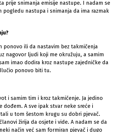
a prije snimanja emisije nastupe. I nadam se
om pogledu nastupa i snimanja da ima razmak
nju?
m ponovo ili da nastavim bez takmičenja
e uz nagovor ljudi koji me okružuju, a samim
jim sam imao dodira kroz nastupe zajedničke da
lučio ponovo biti tu.
ot i samim tim i kroz takmičenje. Ja jedino
e dođem. A sve ipak stvar neke sreće i
stali u tom šestom krugu su dobri pjevač.
lanovi žirija da osjete i vide. A nadam se da
 neki način već sam formiran pjevač i dugo