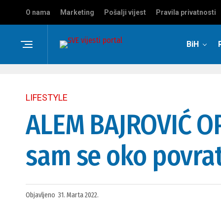
O nama
Marketing
Pošalji vijest
Pravila privatnosti
BiH
LIFESTYLE
ALEM BAJROVIĆ O
sam se oko povra
Objavljeno
31. Marta 2022.