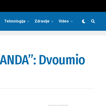
Tehnologija
Zdravlje
Video
RANDA”: Dvoumio