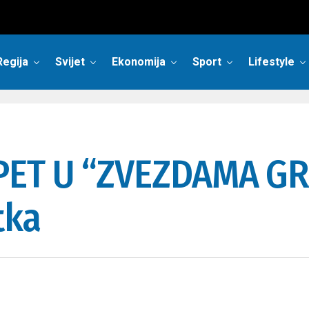
Regija
Svijet
Ekonomija
Sport
Lifestyle
PET U “ZVEZDAMA G
tka