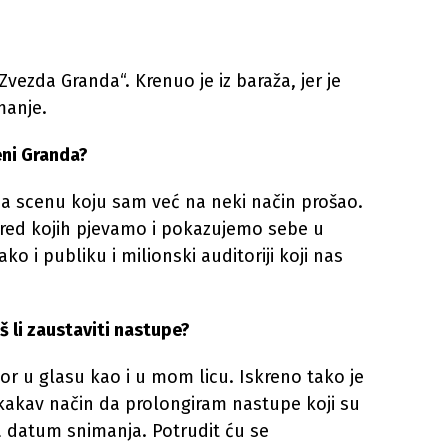
vezda Granda“. Krenuo je iz baraža, jer je
manje.
eni Granda?
 na scenu koju sam već na neki način prošao.
ispred kojih pjevamo i pokazujemo sebe u
ko i publiku i milionski auditoriji koji nas
š li zaustaviti nastupe?
mor u glasu kao i u mom licu. Iskreno tako je
kakav način da prolongiram nastupe koji su
za datum snimanja. Potrudit ću se