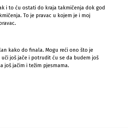
ak i to ću ostati do kraja takmičenja dok god
kmičenja. To je pravac u kojem je i moj
pravac.
an kako do finala. Mogu reći ono što je
 uči još jače i potrudit ću se da budem još
sa još jačim i težim pjesmama.