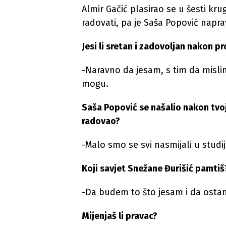
Almir Gačić plasirao se u šesti kru
radovati, pa je Saša Popović napra
Jesi li sretan i zadovoljan nakon p
-Naravno da jesam, s tim da misli
mogu.
Saša Popović se našalio nakon tvoje
radovao?
-Malo smo se svi nasmijali u studij
Koji savjet Snežane Đurišić pamtiš
-Da budem to što jesam i da ostan
Mijenjaš li pravac?