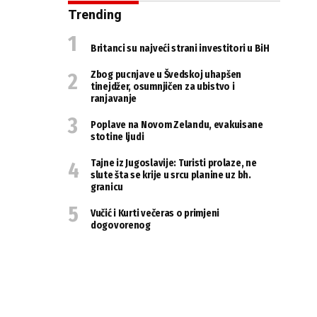
Trending
Britanci su najveći strani investitori u BiH
Zbog pucnjave u Švedskoj uhapšen
tinejdžer, osumnjičen za ubistvo i
ranjavanje
Poplave na Novom Zelandu, evakuisane
stotine ljudi
Tajne iz Jugoslavije: Turisti prolaze, ne
slute šta se krije u srcu planine uz bh.
granicu
Vučić i Kurti večeras o primjeni
dogovorenog