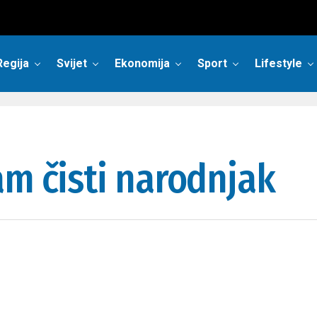
Regija
Svijet
Ekonomija
Sport
Lifestyle
am čisti narodnjak