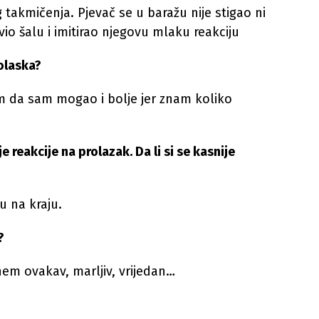
g takmičenja. Pjevač se u baražu nije stigao ni
vio šalu i imitirao njegovu mlaku reakciju
rolaska?
m da sam mogao i bolje jer znam koliko
 reakcije na prolazak. Da li si se kasnije
u na kraju.
?
em ovakav, marljiv, vrijedan…