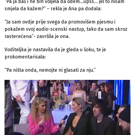
“Pa ja baš i ne bih voljela da odem…upss… jel to nisam
smjela da kažem?” – rekla je Ana pa dodala:
“Ja sam ovdje prije svega da promovišem pjesmu i
pokažem svoj audio-scenski nastup, tako da sam skroz
rasterećena”- završila je ona.
Voditeljka je nastavila da je gleda u šoku, te je
prokomentarisala:
“Pa ništa onda, nemojte ni glasati za nju.”