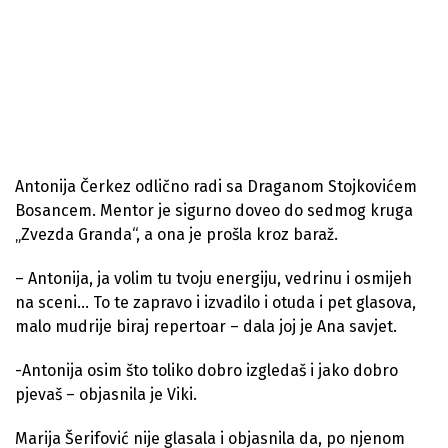
Antonija Čerkez odlično radi sa Draganom Stojkovićem
Bosancem. Mentor je sigurno doveo do sedmog kruga
„Zvezda Granda“, a ona je prošla kroz baraž.
– Antonija, ja volim tu tvoju energiju, vedrinu i osmijeh
na sceni… To te zapravo i izvadilo i otuda i pet glasova,
malo mudrije biraj repertoar – dala joj je Ana savjet.
-Antonija osim što toliko dobro izgledaš i jako dobro
pjevaš – objasnila je Viki.
Marija Šerifović nije glasala i objasnila da, po njenom