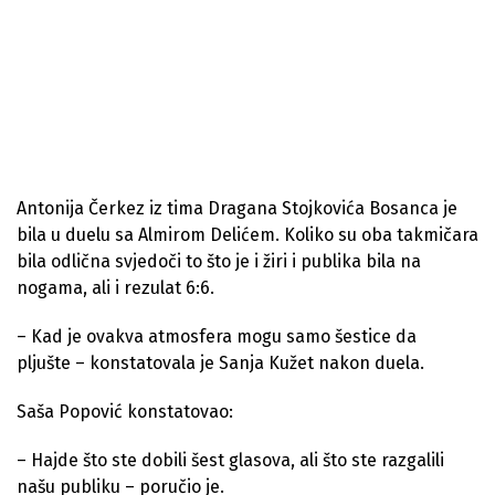
Antonija Čerkez iz tima Dragana Stojkovića Bosanca je
bila u duelu sa Almirom Delićem. Koliko su oba takmičara
bila odlična svjedoči to što je i žiri i publika bila na
nogama, ali i rezulat 6:6.
– Kad je ovakva atmosfera mogu samo šestice da
pljušte – konstatovala je Sanja Kužet nakon duela.
Saša Popović konstatovao:
– Hajde što ste dobili šest glasova, ali što ste razgalili
našu publiku – poručio je.