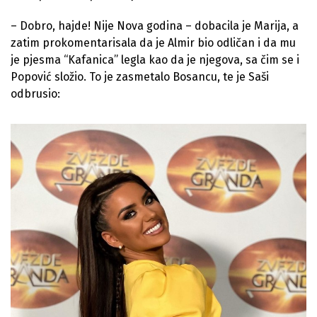
– Dobro, hajde! Nije Nova godina – dobacila je Marija, a
zatim prokomentarisala da je Almir bio odličan i da mu
je pjesma “Kafanica” legla kao da je njegova, sa čim se i
Popović složio. To je zasmetalo Bosancu, te je Saši
odbrusio: