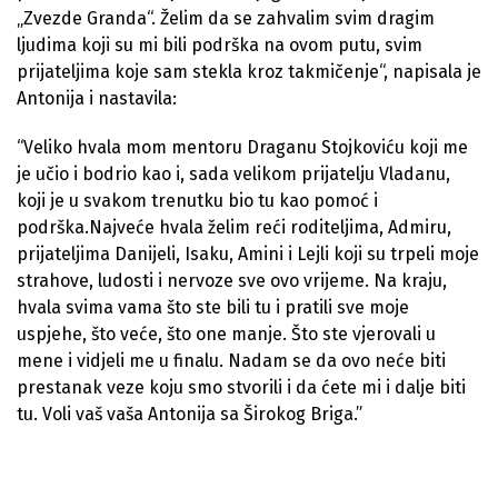
„Zvezde Granda“. Želim da se zahvalim svim dragim
ljudima koji su mi bili podrška na ovom putu, svim
prijateljima koje sam stekla kroz takmičenje“, napisala je
Antonija i nastavila:
“Veliko hvala mom mentoru Draganu Stojkoviću koji me
je učio i bodrio kao i, sada velikom prijatelju Vladanu,
koji je u svakom trenutku bio tu kao pomoć i
podrška.Najveće hvala želim reći roditeljima, Admiru,
prijateljima Danijeli, Isaku, Amini i Lejli koji su trpeli moje
strahove, ludosti i nervoze sve ovo vrijeme. Na kraju,
hvala svima vama što ste bili tu i pratili sve moje
uspjehe, što veće, što one manje. Što ste vjerovali u
mene i vidjeli me u finalu. Nadam se da ovo neće biti
prestanak veze koju smo stvorili i da ćete mi i dalje biti
tu. Voli vaš vaša Antonija sa Širokog Briga.”